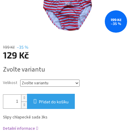
199 Kč
–35 %
199 Kč
–35 %
129 Kč
Měrná
Zvolte variantu
cena:
Velikost
Přidat do košíku
Slipy chlapecké sada 3ks
Detailní informace