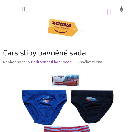
Přejít
na
NÁKUP
obsah
KOŠÍK
Cars slipy bavněné sada
Průměrné
Neohodnoceno
Podrobnosti hodnocení
Značka:
xcena
hodnocení
produktu
je
0,0
z
5
hvězdiček.