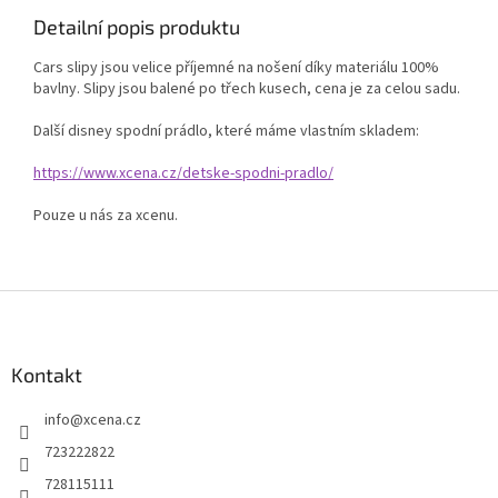
Detailní popis produktu
Cars slipy jsou velice příjemné na nošení díky materiálu 100%
bavlny. Slipy jsou balené po třech kusech, cena je za celou sadu.
Další disney spodní prádlo, které máme vlastním skladem:
https://www.xcena.cz/detske-spodni-pradlo/
Pouze u nás za xcenu.
Z
á
p
a
Kontakt
t
info
@
xcena.cz
í
723222822
728115111