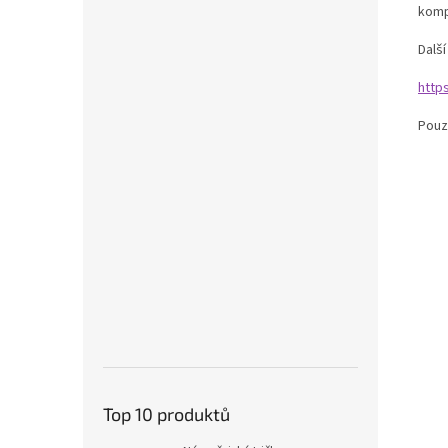
komp
Dalš
http
Pouz
Top 10 produktů