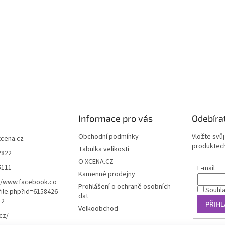
Informace pro vás
Odebíra
Obchodní podmínky
Vložte svů
xcena.cz
produktech
Tabulka velikostí
2822
O XCENA.CZ
5111
E-mail
Kamenné prodejny
//www.facebook.co
Prohlášení o ochraně osobních
Souhl
ile.php?id=6158426
dat
12
PŘIHL
Velkoobchod
cz/