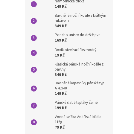
Námořnická trička
149 Kč
Bavlněné noční košile s krátkým
rukávem
349 Kč
Poncho unisex do deště pvc
169 Kč
Boxík otevírací 3ks modrý
19 Kč
Klasická pánská noční košile z
bavlny
349 Kč
Bavlněné kapesníky pánské typ
A 40x40
149 Kč
Pánské slabé tepláky černé
199 Kč
Vonná svíčka Andělská křídla
115g
79 Kč