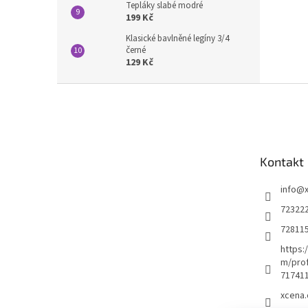
Tepláky slabé modré
199 Kč
Klasické bavlněné legíny 3/4
černé
129 Kč
Z
á
p
a
t
Kontakt
í
info
@
72322
72811
https:
m/prof
71741
xcena.