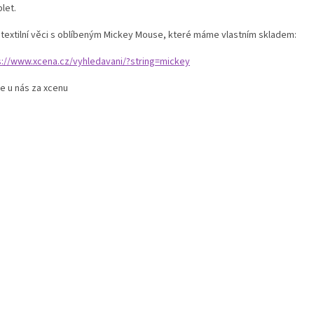
let.
í textilní věci s oblíbeným Mickey Mouse, které máme vlastním skladem:
s://www.xcena.cz/vyhledavani/?string=mickey
e u nás za xcenu