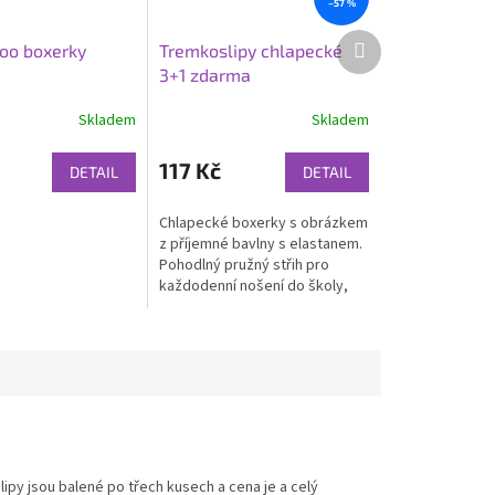
–57 %
Další
oo boxerky
Tremkoslipy chlapecké
produkt
3+1 zdarma
Skladem
Skladem
117 Kč
DETAIL
DETAIL
Chlapecké boxerky s obrázkem
z příjemné bavlny s elastanem.
Pohodlný pružný střih pro
každodenní nošení do školy,
školky i na doma.
lipy jsou balené po třech kusech a cena je a celý