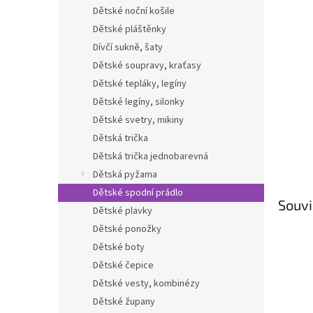
n
Dětské noční košile
e
Dětské pláštěnky
l
Dívčí sukně, šaty
Dětské soupravy, kraťasy
Dětské tepláky, legíny
Dětské legíny, silonky
Dětské svetry, mikiny
Dětská trička
Dětská trička jednobarevná
Dětská pyžama
Dětské spodní prádlo
Souvi
Dětské plavky
Dětské ponožky
Dětské boty
Dětské čepice
Dětské vesty, kombinézy
Dětské župany