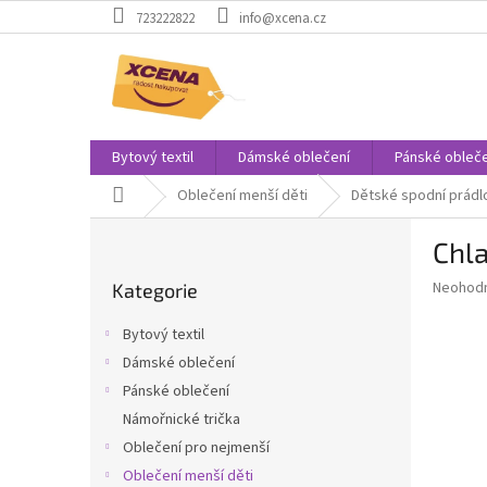
Přejít
723222822
info@xcena.cz
na
obsah
Bytový textil
Dámské oblečení
Pánské obleče
Domů
Oblečení menší děti
Dětské spodní prádl
P
Chl
o
Přeskočit
s
Průměr
Neohod
Kategorie
kategorie
t
hodnoce
r
produkt
Bytový textil
a
je
Dámské oblečení
0,0
n
z
Pánské oblečení
n
5
í
Námořnické trička
hvězdič
p
Oblečení pro nejmenší
a
Oblečení menší děti