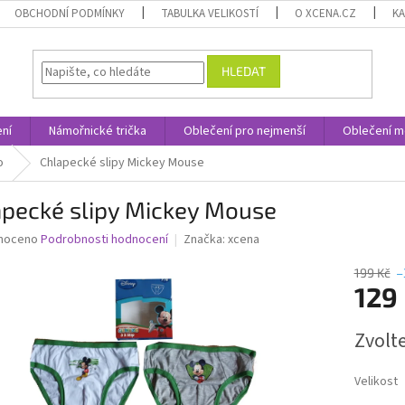
OBCHODNÍ PODMÍNKY
TABULKA VELIKOSTÍ
O XCENA.CZ
K
HLEDAT
ní
Námořnické trička
Oblečení pro nejmenší
Oblečení m
o
Chlapecké slipy Mickey Mouse
apecké slipy Mickey Mouse
né
noceno
Podrobnosti hodnocení
Značka:
xcena
ní
u
199 Kč
–
129
Měrná
Zvolt
cena:
ek.
Velikost