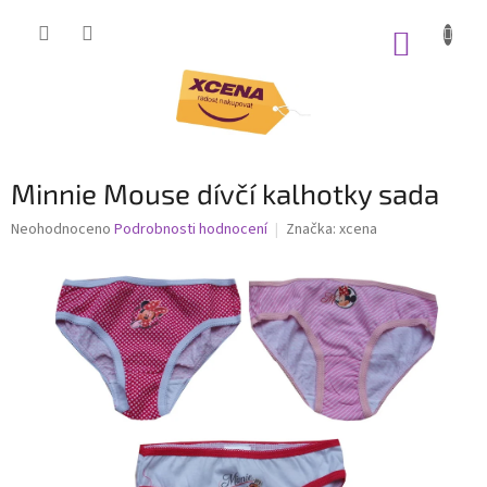
Přejít
na
NÁKUP
obsah
KOŠÍK
Minnie Mouse dívčí kalhotky sada
Průměrné
Neohodnoceno
Podrobnosti hodnocení
Značka:
xcena
hodnocení
produktu
je
0,0
z
5
hvězdiček.