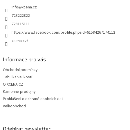
t
info
@
xcena.cz
í
723222822
728115111
https://www.facebook.com/profile.php?id=61584267174112
xcena.cz/
Informace pro vás
Obchodní podmínky
Tabulka velikostí
O XCENA.CZ
Kamenné prodejny
Prohlášení o ochraně osobních dat
Velkoobchod
Odebírat newsletter