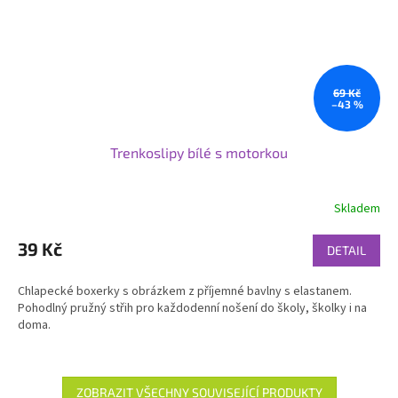
69 Kč
–43 %
Trenkoslipy bílé s motorkou
Skladem
39 Kč
DETAIL
Chlapecké boxerky s obrázkem z příjemné bavlny s elastanem.
Pohodlný pružný střih pro každodenní nošení do školy, školky i na
doma.
ZOBRAZIT VŠECHNY SOUVISEJÍCÍ PRODUKTY