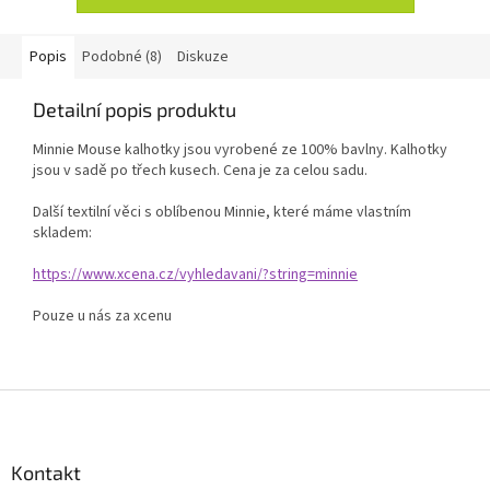
Popis
Podobné (8)
Diskuze
Detailní popis produktu
Minnie Mouse kalhotky jsou vyrobené ze 100% bavlny. Kalhotky
jsou v sadě po třech kusech. Cena je za celou sadu.
Další textilní věci s oblíbenou Minnie, které máme vlastním
skladem:
https://www.xcena.cz/vyhledavani/?string=minnie
Pouze u nás za xcenu
Z
á
p
a
Kontakt