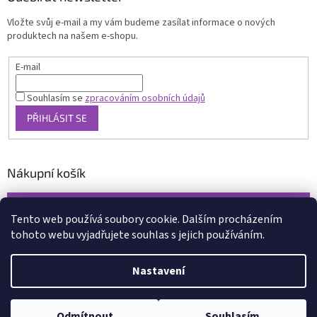
Vložte svůj e-mail a my vám budeme zasílat informace o nových
produktech na našem e-shopu.
E-mail
Souhlasím se
zpracováním osobních údajů
PŘIHLÁSIT SE
Nákupní košík
0
KS /
0 KČ
Tento web používá soubory cookie. Dalším procházením
tohoto webu vyjadřujete souhlas s jejich používáním.
Vytvořil Shoptet
Nastavení
Copyright 2026
www.xcena.cz
. Všechna práva vyhrazena.
Upravit
nastavení cookies
Odmítnout
Souhlasím