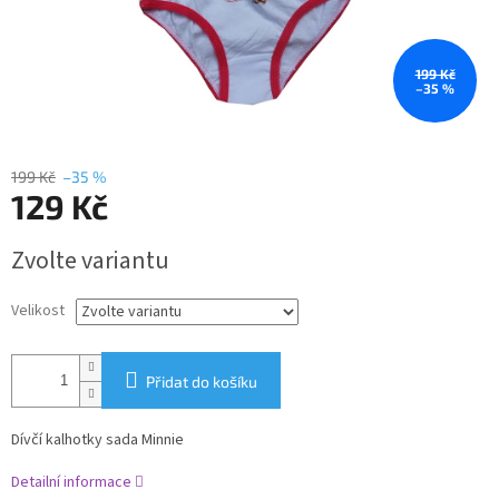
199 Kč
–35 %
199 Kč
–35 %
129 Kč
Měrná
Zvolte variantu
cena:
Velikost
Přidat do košíku
Dívčí kalhotky sada Minnie
Detailní informace