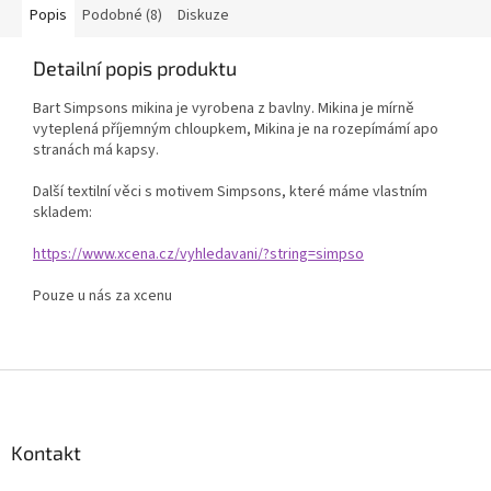
Popis
Podobné (8)
Diskuze
Detailní popis produktu
Bart Simpsons mikina je vyrobena z bavlny. Mikina je mírně
vyteplená příjemným chloupkem, Mikina je na rozepímámí apo
stranách má kapsy.
Další textilní věci s motivem Simpsons, které máme vlastním
skladem:
https://www.xcena.cz/vyhledavani/?string=simpso
Pouze u nás za xcenu
Z
á
p
a
Kontakt
t