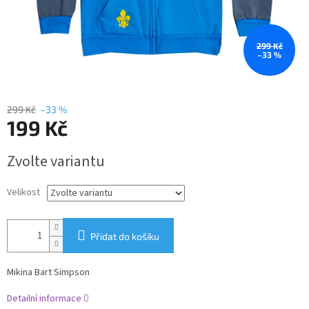
299 Kč
–33 %
299 Kč
–33 %
199 Kč
Měrná
Zvolte variantu
cena:
Velikost
Přidat do košíku
Mikina Bart Simpson
Detailní informace