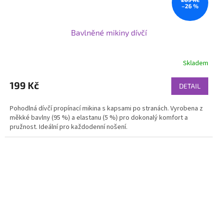
–26 %
Bavlněné mikiny dívčí
Skladem
199 Kč
DETAIL
Pohodlná dívčí propínací mikina s kapsami po stranách. Vyrobena z
měkké bavlny (95 %) a elastanu (5 %) pro dokonalý komfort a
pružnost. Ideální pro každodenní nošení.