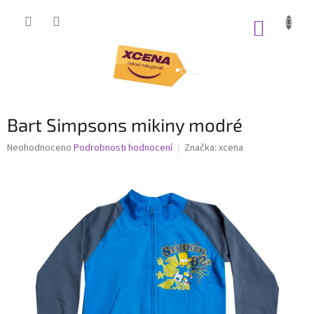
Přejít
na
NÁKUP
obsah
KOŠÍK
Bart Simpsons mikiny modré
Průměrné
Neohodnoceno
Podrobnosti hodnocení
Značka:
xcena
hodnocení
produktu
je
0,0
z
5
hvězdiček.