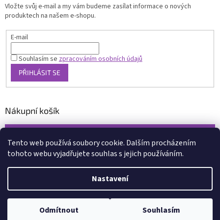
Vložte svůj e-mail a my vám budeme zasílat informace o nových
produktech na našem e-shopu.
E-mail
Souhlasím se
zpracováním osobních údajů
PŘIHLÁSIT SE
Nákupní košík
0
KS /
0 KČ
Tento web používá soubory cookie. Dalším procházením
tohoto webu vyjadřujete souhlas s jejich používáním.
Vytvořil Shoptet
Nastavení
Copyright 2026
www.xcena.cz
. Všechna práva vyhrazena.
Upravit
nastavení cookies
Odmítnout
Souhlasím