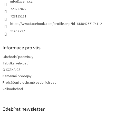
info
@
xcena.cz
í
723222822
728115111
https://www.facebook.com/profile.php?id=61584267174112
xcena.cz/
Informace pro vás
Obchodní podmínky
Tabulka velikostí
O XCENA.CZ
Kamenné prodejny
Prohlášení o ochraně osobních dat
Velkoobchod
Odebírat newsletter