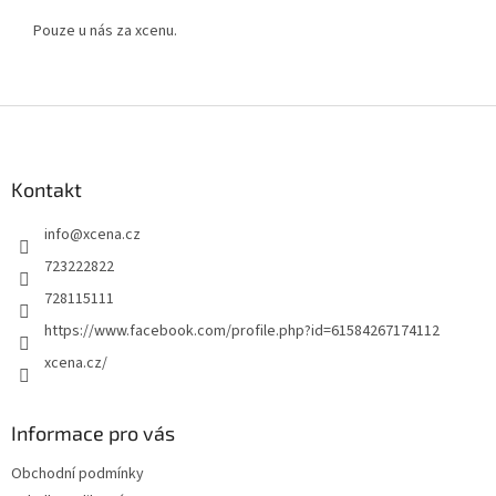
Pouze u nás za xcenu.
Z
á
p
a
Kontakt
t
info
@
xcena.cz
í
723222822
728115111
https://www.facebook.com/profile.php?id=61584267174112
xcena.cz/
Informace pro vás
Obchodní podmínky