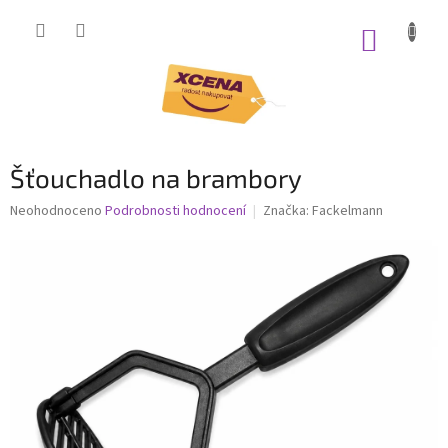
Přejít
na
NÁKUP
obsah
KOŠÍK
Šťouchadlo na brambory
Průměrné
Neohodnoceno
Podrobnosti hodnocení
Značka:
Fackelmann
hodnocení
produktu
je
0,0
z
5
hvězdiček.