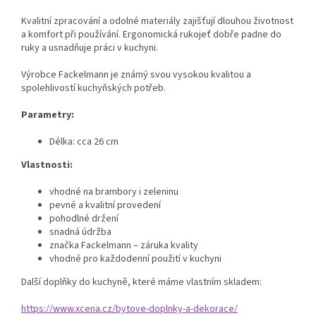
Kvalitní zpracování a odolné materiály zajišťují dlouhou životnost
a komfort při používání. Ergonomická rukojeť dobře padne do
ruky a usnadňuje práci v kuchyni.
Výrobce Fackelmann je známý svou vysokou kvalitou a
spolehlivostí kuchyňských potřeb.
Parametry:
Délka: cca 26 cm
Vlastnosti:
vhodné na brambory i zeleninu
pevné a kvalitní provedení
pohodlné držení
snadná údržba
značka Fackelmann – záruka kvality
vhodné pro každodenní použití v kuchyni
Další doplňky do kuchyně, které máme vlastním skladem:
https://www.xcena.cz/bytove-doplnky-a-dekorace/