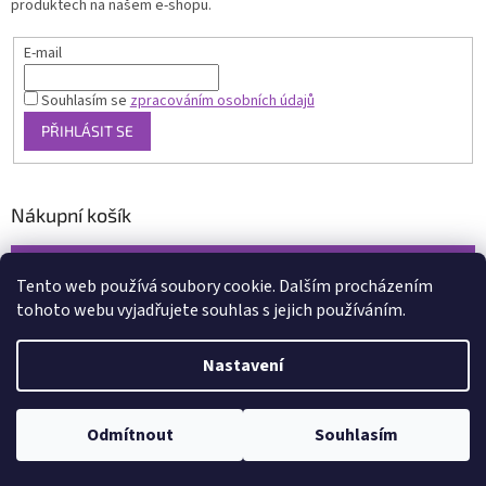
produktech na našem e-shopu.
E-mail
Souhlasím se
zpracováním osobních údajů
PŘIHLÁSIT SE
Nákupní košík
0
KS /
0 KČ
Tento web používá soubory cookie. Dalším procházením
tohoto webu vyjadřujete souhlas s jejich používáním.
Vytvořil Shoptet
Nastavení
Copyright 2026
www.xcena.cz
. Všechna práva vyhrazena.
Upravit
nastavení cookies
Odmítnout
Souhlasím