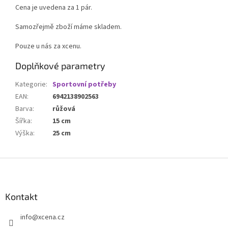
Cena je uvedena za 1 pár.
Samozřejmě zboží máme skladem.
Pouze u nás za xcenu.
Doplňkové parametry
Kategorie
:
Sportovní potřeby
EAN
:
6942138902563
Barva
:
růžová
Šířka
:
15 cm
Výška
:
25 cm
Z
á
p
a
Kontakt
t
info
@
xcena.cz
í