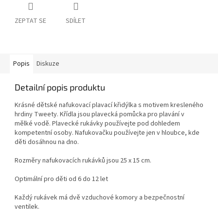
ZEPTAT SE
SDÍLET
Popis
Diskuze
Detailní popis produktu
Krásné dětské nafukovací plavací křidýlka s motivem kresleného
hrdiny Tweety. Křídla jsou plavecká pomůcka pro plavání v
mělké vodě. Plavecké rukávky používejte pod dohledem
kompetentní osoby. Nafukovačku používejte jen v hloubce, kde
děti dosáhnou na dno.
Rozměry nafukovacích rukávků jsou 25 x 15 cm.
Optimální pro děti od 6 do 12 let
Každý rukávek má dvě vzduchové komory a bezpečnostní
ventilek.