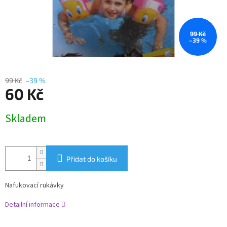
99 Kč
–39 %
99 Kč
–39 %
60 Kč
Měrná
Skladem
cena:
Přidat do košíku
Nafukovací rukávky
Detailní informace