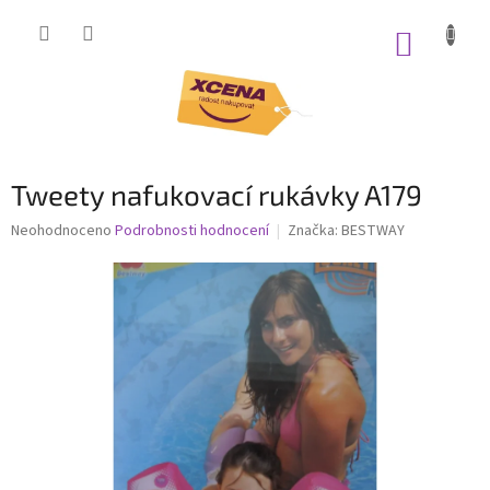
Přejít
na
NÁKUP
obsah
KOŠÍK
Tweety nafukovací rukávky A179
Průměrné
Neohodnoceno
Podrobnosti hodnocení
Značka:
BESTWAY
hodnocení
produktu
je
0,0
z
5
hvězdiček.