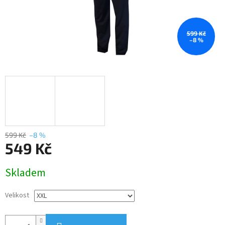
599 Kč
–8 %
599 Kč
–8 %
549 Kč
Měrná
Skladem
cena:
Velikost