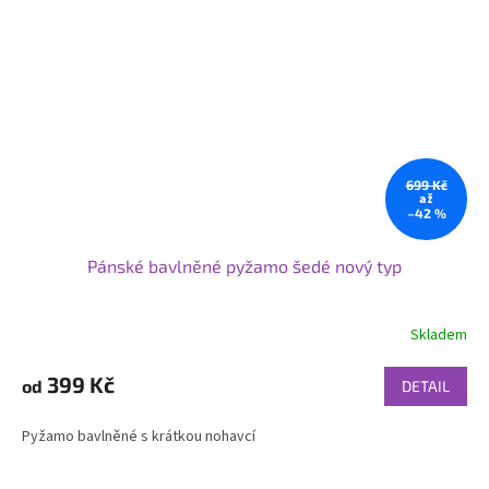
699 Kč
až
–42 %
Pánské bavlněné pyžamo šedé nový typ
Skladem
399 Kč
od
DETAIL
Pyžamo bavlněné s krátkou nohavcí