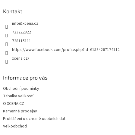
p
a
Kontakt
t
info
@
xcena.cz
í
723222822
728115111
https://www.facebook.com/profile.php?id=61584267174112
xcena.cz/
Informace pro vás
Obchodní podmínky
Tabulka velikostí
O XCENA.CZ
Kamenné prodejny
Prohlášení o ochraně osobních dat
Velkoobchod