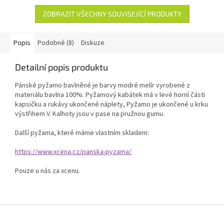
ZOBRAZIT VŠECHNY SOUVISEJÍCÍ PRODUKTY
Popis
Podobné (8)
Diskuze
Detailní popis produktu
Pánské pyžamo bavlněné je barvy modré melír vyrobené z
materiálu bavlna 100%. Pyžamový kabátek má v levé horní části
kapsičku a rukávy ukončené náplety, Pyžamo je ukončené u krku
výstřihem V. Kalhoty jsou v pase na pružnou gumu.
Další pyžama, které máme vlastním skladem:
https://www.xcena.cz/panska-pyzama/
Pouze u nás za xcenu.
Z
á