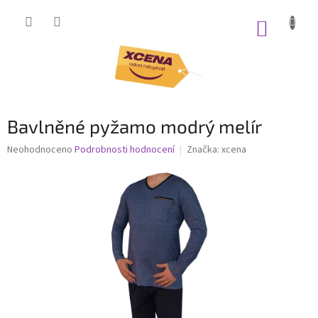
Přejít
na
NÁKUP
obsah
KOŠÍK
Bavlněné pyžamo modrý melír
Průměrné
Neohodnoceno
Podrobnosti hodnocení
Značka:
xcena
hodnocení
produktu
je
0,0
z
5
hvězdiček.