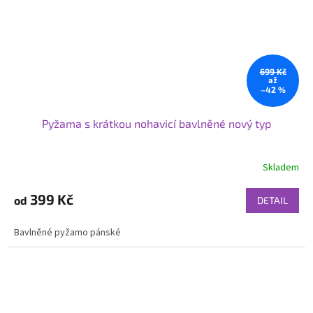
699 Kč
až
–42 %
Pyžama s krátkou nohavicí bavlněné nový typ
Skladem
399 Kč
od
DETAIL
Bavlněné pyžamo pánské