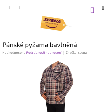
Přejít
na
NÁKUP
obsah
KOŠÍK
Pánské pyžama bavlněná
Průměrné
Neohodnoceno
Podrobnosti hodnocení
Značka:
xcena
hodnocení
produktu
je
0,0
z
5
hvězdiček.