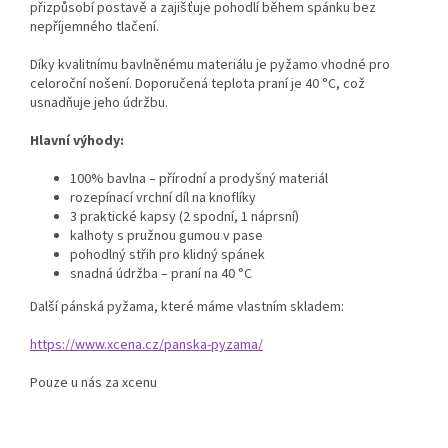
přizpůsobí postavě a zajišťuje pohodlí během spánku bez
nepříjemného tlačení.
Díky kvalitnímu bavlněnému materiálu je pyžamo vhodné pro
celoroční nošení. Doporučená teplota praní je 40 °C, což
usnadňuje jeho údržbu.
Hlavní výhody:
100% bavlna – přírodní a prodyšný materiál
rozepínací vrchní díl na knoflíky
3 praktické kapsy (2 spodní, 1 náprsní)
kalhoty s pružnou gumou v pase
pohodlný střih pro klidný spánek
snadná údržba – praní na 40 °C
Další pánská pyžama, které máme vlastním skladem:
https://www.xcena.cz/panska-pyzama/
Pouze u nás za xcenu