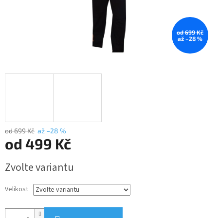
od 699 Kč
až –28 %
od 699 Kč
až –28 %
od
499 Kč
Měrná
Zvolte variantu
cena:
Velikost