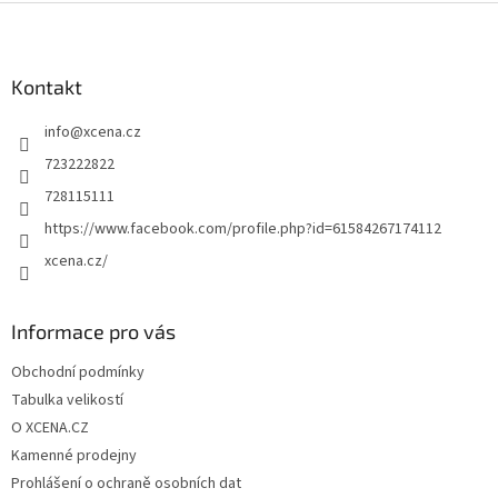
Z
á
p
a
Kontakt
t
info
@
xcena.cz
í
723222822
728115111
https://www.facebook.com/profile.php?id=61584267174112
xcena.cz/
Informace pro vás
Obchodní podmínky
Tabulka velikostí
O XCENA.CZ
Kamenné prodejny
Prohlášení o ochraně osobních dat