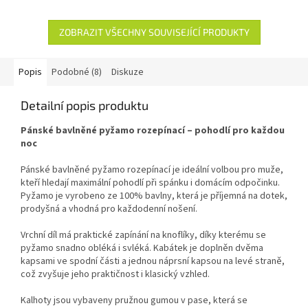
ZOBRAZIT VŠECHNY SOUVISEJÍCÍ PRODUKTY
Popis
Podobné (8)
Diskuze
Detailní popis produktu
Pánské bavlněné pyžamo rozepínací – pohodlí pro každou
noc
Pánské bavlněné pyžamo rozepínací je ideální volbou pro muže,
kteří hledají maximální pohodlí při spánku i domácím odpočinku.
Pyžamo je vyrobeno ze 100% bavlny, která je příjemná na dotek,
prodyšná a vhodná pro každodenní nošení.
Vrchní díl má praktické zapínání na knoflíky, díky kterému se
pyžamo snadno obléká i svléká. Kabátek je doplněn dvěma
kapsami ve spodní části a jednou náprsní kapsou na levé straně,
což zvyšuje jeho praktičnost i klasický vzhled.
Kalhoty jsou vybaveny pružnou gumou v pase, která se