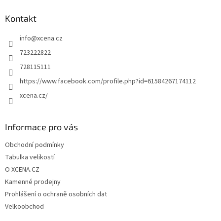
p
a
Kontakt
t
info
@
xcena.cz
í
723222822
728115111
https://www.facebook.com/profile.php?id=61584267174112
xcena.cz/
Informace pro vás
Obchodní podmínky
Tabulka velikostí
O XCENA.CZ
Kamenné prodejny
Prohlášení o ochraně osobních dat
Velkoobchod