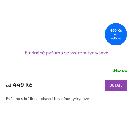
699 Kč
až
–35 %
Bavlněné pyžamo se vzorem tyrkysové
Skladem
449 Kč
od
DETAIL
Pyžamo s krátkou nohavicí bavlněné tyrkysové