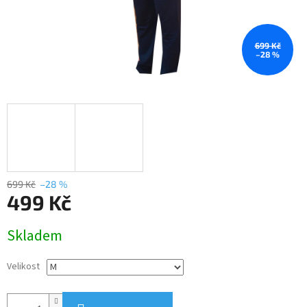
699 Kč
–28 %
699 Kč
–28 %
499 Kč
Měrná
Skladem
cena:
Velikost