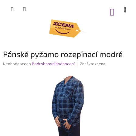
Přejít
na
NÁKUP
obsah
KOŠÍK
Pánské pyžamo rozepínací modré
Průměrné
Neohodnoceno
Podrobnosti hodnocení
Značka:
xcena
hodnocení
produktu
je
0,0
z
5
hvězdiček.