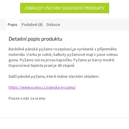
ZOBRAZIT VŠECHNY SOUVISEJÍCÍ PRODUKTY
Popis
Podobné (8)
Diskuze
Detailní popis produktu
Bavlněné pánské pyžamo rozepínací,je vyrobené z příjemného
materiálu. U krku je volné, kalhoty pyžamové mají v pase volnou
gumu. Pyžamo má na prsou kapsičku. Pyžamo je barvy modré.
Doporučená teplota praní je 40 stupnů.
Další pánské pyžama, které máme vlastním skladem :
https://www.xcena.cz/panska-pyzama/
Pouze u nás za xcenu
Z
á