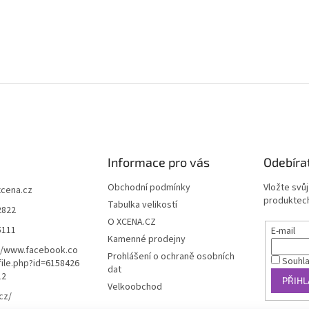
Informace pro vás
Odebíra
Obchodní podmínky
Vložte svů
xcena.cz
produktech
Tabulka velikostí
2822
O XCENA.CZ
5111
E-mail
Kamenné prodejny
//www.facebook.co
Prohlášení o ochraně osobních
Souhl
ile.php?id=6158426
dat
12
PŘIHL
Velkoobchod
cz/