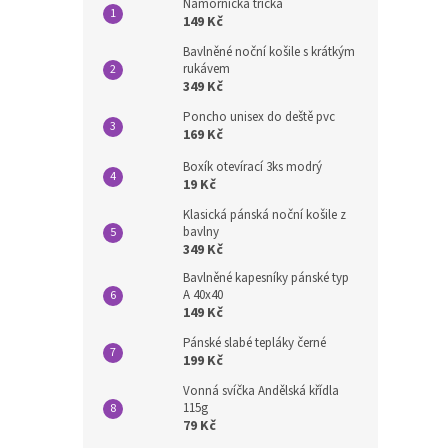
Námořnická trička
149 Kč
Bavlněné noční košile s krátkým
rukávem
349 Kč
Poncho unisex do deště pvc
169 Kč
Boxík otevírací 3ks modrý
19 Kč
Klasická pánská noční košile z
bavlny
349 Kč
Bavlněné kapesníky pánské typ
A 40x40
149 Kč
Pánské slabé tepláky černé
199 Kč
Vonná svíčka Andělská křídla
115g
79 Kč