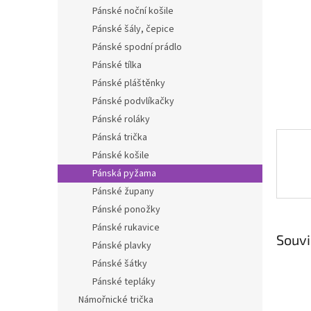
n
Pánské noční košile
e
Pánské šály, čepice
l
Pánské spodní prádlo
Pánské tílka
Pánské pláštěnky
Pánské podvlíkačky
Pánské roláky
Pánská trička
Pánské košile
Pánská pyžama
Pánské župany
Pánské ponožky
Pánské rukavice
Souvi
Pánské plavky
Pánské šátky
Pánské tepláky
Námořnické trička