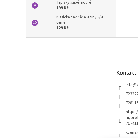
Tepláky slabé modré
199 Kč
Klasické bavlněné legíny 3/4
černé
129 Kč
Z
á
p
a
t
Kontakt
í
info
@
72322
72811
https:
m/prof
71741
xcena.