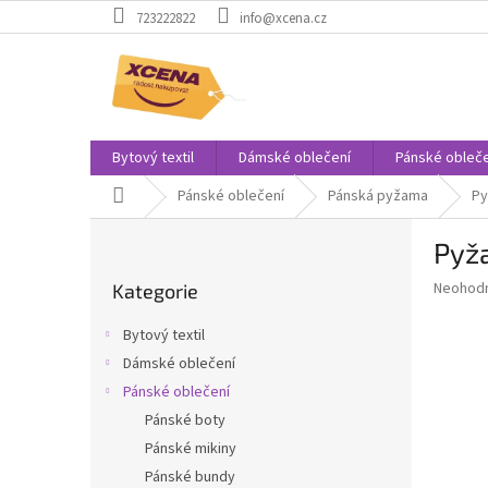
Přejít
723222822
info@xcena.cz
na
obsah
Bytový textil
Dámské oblečení
Pánské obleče
Domů
Pánské oblečení
Pánská pyžama
Py
P
Pyža
o
Přeskočit
s
Průměr
Neohod
Kategorie
kategorie
t
hodnoce
r
produkt
Bytový textil
a
je
Dámské oblečení
0,0
n
z
Pánské oblečení
n
5
í
Pánské boty
hvězdič
p
Pánské mikiny
a
Pánské bundy