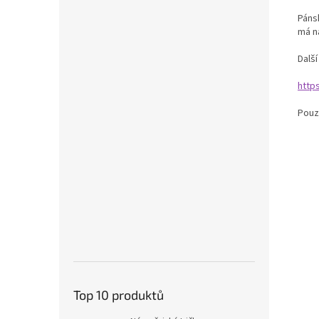
Páns
má n
Dalš
http
Pouz
Top 10 produktů