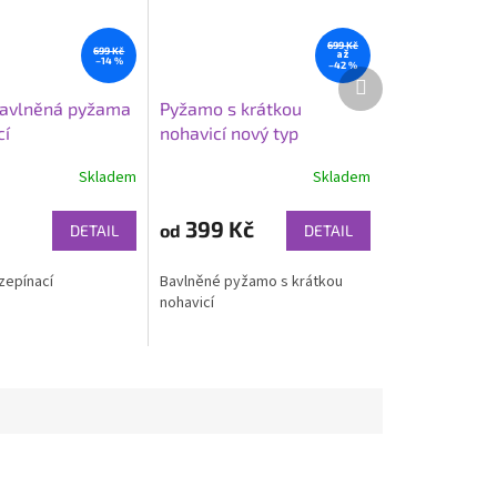
699 Kč
699 Kč
až
–14 %
–42 %
Další
produkt
bavlněná pyžama
Pyžamo s krátkou
cí
nohavicí nový typ
Skladem
Skladem
399 Kč
od
DETAIL
DETAIL
zepínací
Bavlněné pyžamo s krátkou
nohavicí