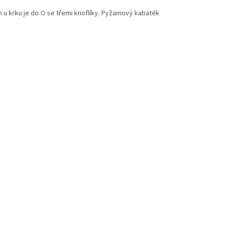
 u krku je do O se třemi knoflíky. Pyžamový kabaték