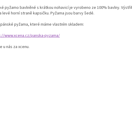
ké pyžamo bavlněné s krátkou nohavicí je vyrobeno ze 100% bavlny. Výstřih
a levé horní straně kapsičku. Pyžama jsou barvy šedé.
í pánské pyžama, které máme vlastním skladem:
s://www.xcena.cz/panska-pyzama/
e u nás za xcenu.