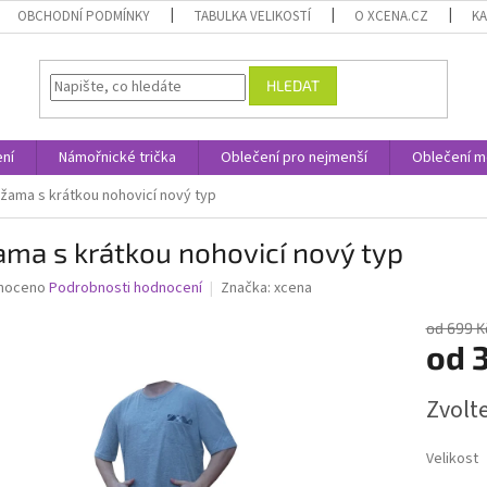
OBCHODNÍ PODMÍNKY
TABULKA VELIKOSTÍ
O XCENA.CZ
K
HLEDAT
ní
Námořnické trička
Oblečení pro nejmenší
Oblečení m
žama s krátkou nohovicí nový typ
ma s krátkou nohovicí nový typ
né
noceno
Podrobnosti hodnocení
Značka:
xcena
ní
u
od 699 K
od
Měrná
Zvolt
cena:
ek.
Velikost