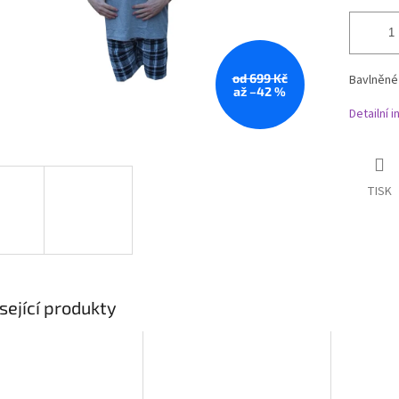
od 699 Kč
Bavlněné
až –42 %
Detailní 
TISK
sející produkty