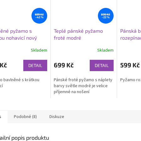
699 Kč
899 Kč
–42 %
–22 %
něné pyžamo s
Teplé pánské pyžamo
Pánská 
ou nohavicí nový
froté modré
rozepína
l
Skladem
Skladem
 Kč
699 Kč
599 Kč
DETAIL
DETAIL
 bavlněné s krátkou
Pánské froté pyžamo s náplety
Pyžamo ro
cí
barvy světle modré je velice
příjemné na nošení
s
Podobné (8)
Diskuze
ailní popis produktu