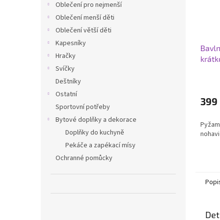
Oblečení pro nejmenší
Oblečení menší děti
Oblečení větší děti
Kapesníky
Bavl
Hračky
krátk
Svíčky
mode
Deštníky
Ostatní
399
Sportovní potřeby
Bytové doplňky a dekorace
Pyžamo
Doplňky do kuchyně
nohavi
Pekáče a zapékací mísy
Ochranné pomůcky
Popi
Det