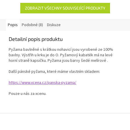
ZOBRAZIT VŠECHNY SOUVISEJÍCÍ PRODUKTY
Popis
Podobné (8)
Diskuze
Detailní popis produktu
Pyžama bavlněné s krátkou nohavicí jsou vyrobené ze 100%
bavlny. Výstřih u krku je do O. Pyžamový kabaték má na levé
horní straně kapsičku. Pyžama jsou barvy šedé melírové .
Další pánské pyžama, které máme vlastním skladem:
https://www.xcena.cz/panska-pyzama/
Pouze u nás za xcenu.
Z
á
p