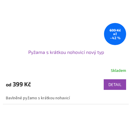
699 Kč
až
–42 %
Pyžama s krátkou nohovicí nový typ
Skladem
399 Kč
od
DETAIL
Bavlněné pyžamo s krátkou nohavicí