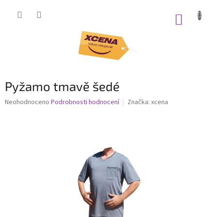
Přejít
na
NÁKUP
obsah
KOŠÍK
Pyžamo tmavě šedé
Průměrné
Neohodnoceno
Podrobnosti hodnocení
Značka:
xcena
hodnocení
produktu
je
0,0
z
5
hvězdiček.