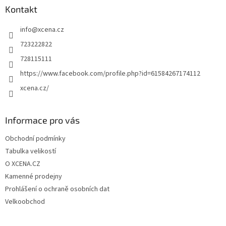
a
Kontakt
t
info
@
xcena.cz
í
723222822
728115111
https://www.facebook.com/profile.php?id=61584267174112
xcena.cz/
Informace pro vás
Obchodní podmínky
Tabulka velikostí
O XCENA.CZ
Kamenné prodejny
Prohlášení o ochraně osobních dat
Velkoobchod