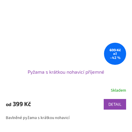
699 Kč
až
–42 %
Pyžama s krátkou nohavicí příjemné
Skladem
399 Kč
od
DETAIL
Bavlněné pyžama s krátkou nohavicí