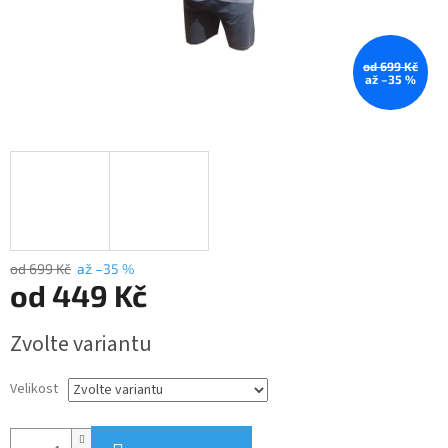
od 699 Kč
až –35 %
od 699 Kč
až –35 %
od
449 Kč
Měrná
Zvolte variantu
cena:
Velikost