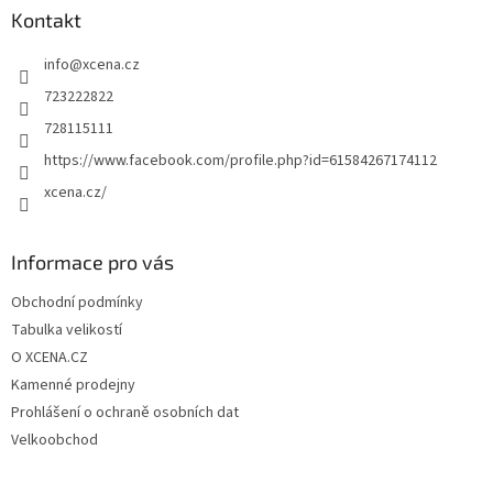
a
Kontakt
t
info
@
xcena.cz
í
723222822
728115111
https://www.facebook.com/profile.php?id=61584267174112
xcena.cz/
Informace pro vás
Obchodní podmínky
Tabulka velikostí
O XCENA.CZ
Kamenné prodejny
Prohlášení o ochraně osobních dat
Velkoobchod