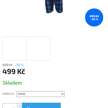
699 Kč
–28 %
699 Kč
–28 %
499 Kč
Měrná
Skladem
cena:
Velikost