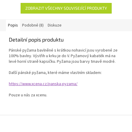
ZOBRAZIT VŠECHNY SOUVISEJÍCÍ PRODUKTY
Popis
Podobné (8)
Diskuze
Detailní popis produktu
Pánské pyžama bavlněné s krátkou nohavicí jsou vyrobené ze
100% bavlny. Výstřih u krku je do V. Pyžamový kabaték má na
levé horní straně kapsičku. Pyžama jsou barvy tmavě modré.
Další pánské pyžama, které máme vlastním skladem:
https://www.xcena.cz/panska-pyzama/
Pouze u nás za xcenu.
Z
á
p