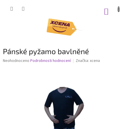
Přejít
na
NÁKUP
obsah
KOŠÍK
Pánské pyžamo bavlněné
Průměrné
Neohodnoceno
Podrobnosti hodnocení
Značka:
xcena
hodnocení
produktu
je
0,0
z
5
hvězdiček.