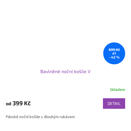
699 Kč
až
–42 %
Bavlněné noční košile V
Skladem
399 Kč
od
DETAIL
Pánské noční košile s dlouhým rukávem