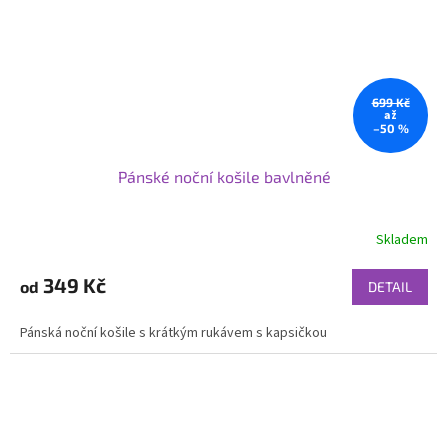
699 Kč
až
–50 %
Pánské noční košile bavlněné
Skladem
349 Kč
od
DETAIL
Pánská noční košile s krátkým rukávem s kapsičkou