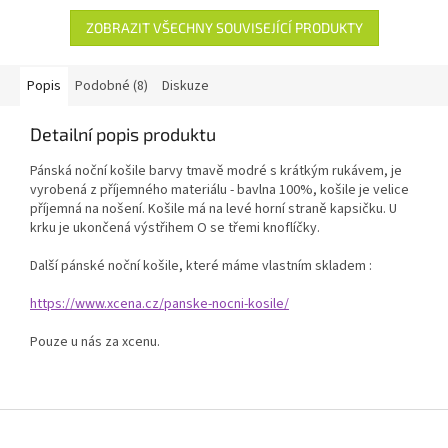
ZOBRAZIT VŠECHNY SOUVISEJÍCÍ PRODUKTY
Popis
Podobné (8)
Diskuze
Detailní popis produktu
Pánská noční košile barvy tmavě modré s krátkým rukávem, je
vyrobená z příjemného materiálu - bavlna 100%, košile je velice
příjemná na nošení. Košile má na levé horní straně kapsičku. U
krku je ukončená výstřihem O se třemi knoflíčky.
Další pánské noční košile, které máme vlastním skladem :
https://www.xcena.cz/panske-nocni-kosile/
Pouze u nás za xcenu.
Z
á