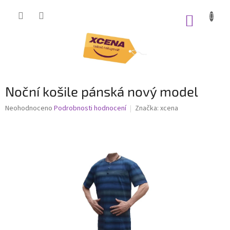
Přejít
na
NÁKUP
obsah
KOŠÍK
Noční košile pánská nový model
Průměrné
Neohodnoceno
Podrobnosti hodnocení
Značka:
xcena
hodnocení
produktu
je
0,0
z
5
hvězdiček.