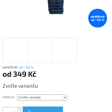
od 699 Kč
až –50 %
od 699 Kč
až –50 %
od
349 Kč
Měrná
Zvolte variantu
cena:
Velikost