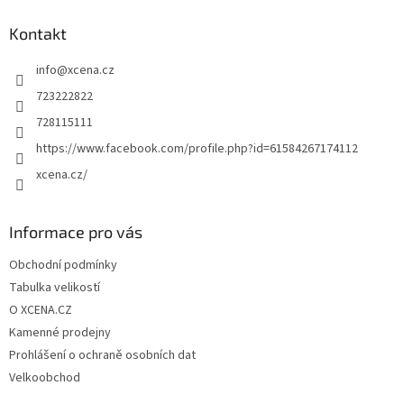
p
a
Kontakt
t
info
@
xcena.cz
í
723222822
728115111
https://www.facebook.com/profile.php?id=61584267174112
xcena.cz/
Informace pro vás
Obchodní podmínky
Tabulka velikostí
O XCENA.CZ
Kamenné prodejny
Prohlášení o ochraně osobních dat
Velkoobchod