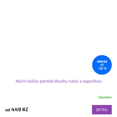
699 Kč
až
–35 %
Noční košile pánská dlouhý rukáv s kapsičkou
Skladem
449 Kč
od
DETAIL