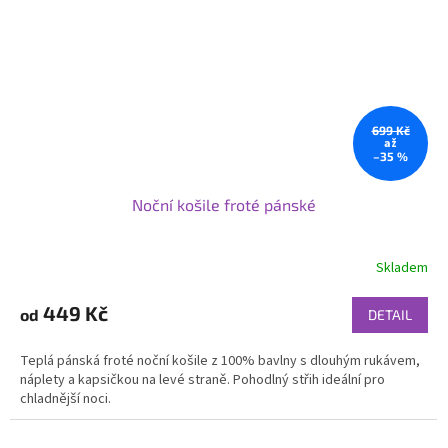
699 Kč
až
–35 %
Noční košile froté pánské
Skladem
449 Kč
od
DETAIL
Teplá pánská froté noční košile z 100% bavlny s dlouhým rukávem,
náplety a kapsičkou na levé straně. Pohodlný střih ideální pro
chladnější noci.