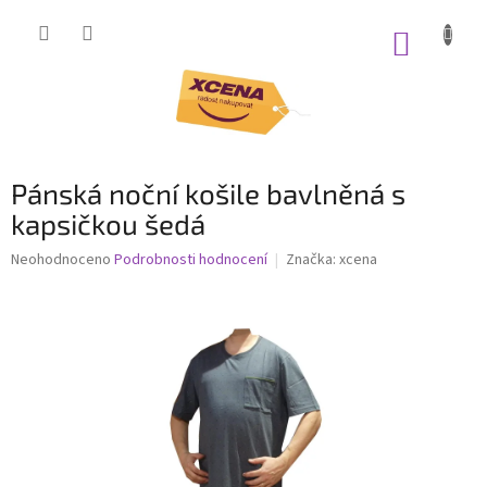
Přejít
na
NÁKUP
obsah
KOŠÍK
Pánská noční košile bavlněná s
kapsičkou šedá
Průměrné
Neohodnoceno
Podrobnosti hodnocení
Značka:
xcena
hodnocení
produktu
je
0,0
z
5
hvězdiček.