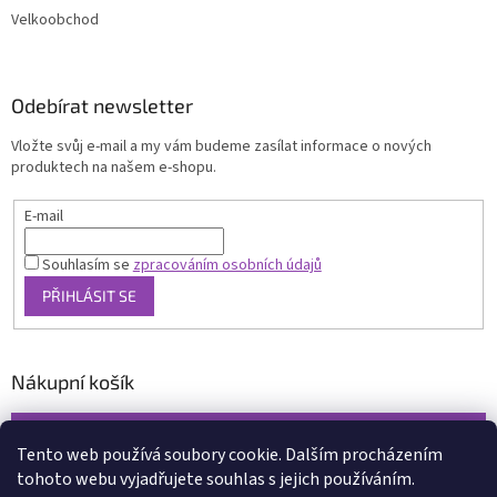
Velkoobchod
Odebírat newsletter
Vložte svůj e-mail a my vám budeme zasílat informace o nových
produktech na našem e-shopu.
E-mail
Souhlasím se
zpracováním osobních údajů
PŘIHLÁSIT SE
Nákupní košík
0
KS /
0 KČ
Tento web používá soubory cookie. Dalším procházením
tohoto webu vyjadřujete souhlas s jejich používáním.