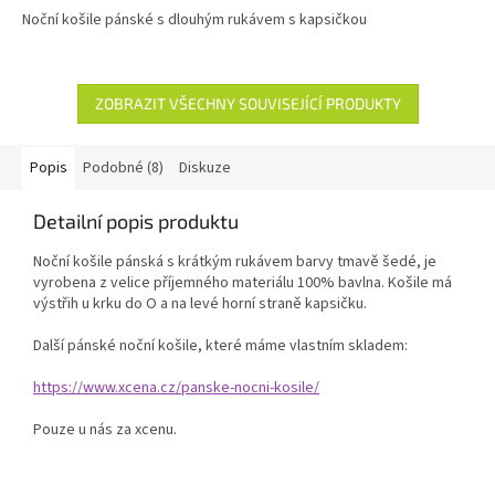
Noční košile pánské s dlouhým rukávem s kapsičkou
ZOBRAZIT VŠECHNY SOUVISEJÍCÍ PRODUKTY
Popis
Podobné (8)
Diskuze
Detailní popis produktu
Noční košile pánská s krátkým rukávem barvy tmavě šedé, je
vyrobena z velice příjemného materiálu 100% bavlna. Košile má
výstřih u krku do O a na levé horní straně kapsičku.
Další pánské noční košile, které máme vlastním skladem:
https://www.xcena.cz/panske-nocni-kosile/
Pouze u nás za xcenu.