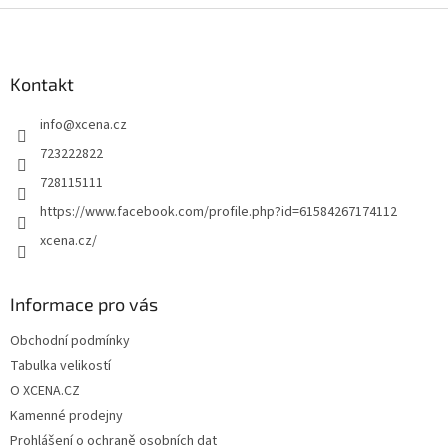
Z
á
p
a
Kontakt
t
info
@
xcena.cz
í
723222822
728115111
https://www.facebook.com/profile.php?id=61584267174112
xcena.cz/
Informace pro vás
Obchodní podmínky
Tabulka velikostí
O XCENA.CZ
Kamenné prodejny
Prohlášení o ochraně osobních dat