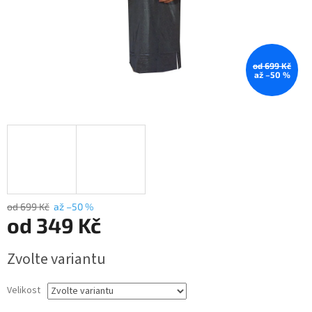
od 699 Kč
až –50 %
od 699 Kč
až –50 %
od
349 Kč
Měrná
Zvolte variantu
cena:
Velikost