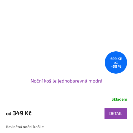
699 Kč
až
–50 %
Noční košile jednobarevná modrá
Skladem
349 Kč
od
DETAIL
Bavlněná noční košile