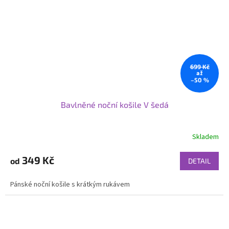
699 Kč
až
–50 %
Bavlněné noční košile V šedá
Skladem
349 Kč
od
DETAIL
Pánské noční košile s krátkým rukávem