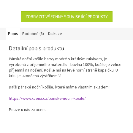
ZOBRAZIT VŠECHNY SOUVISEJÍCÍ PRODUKTY
Popis
Podobné (8)
Diskuze
Detailní popis produktu
Pánská noční košile barvy modré s krátkým rukávem, je
vyrobená z příjemného materiálu - bavlna 100%, košile je velice
příjemná na nošení. Košile má na levé horní straně kapsičku. U
krku je ukončená výstřihem V.
Další pánské noční košile, které máme vlastním skladem :
https://www.xcena.cz/panske-nocni-kosile/
Pouze u nás za xcenu.
Z