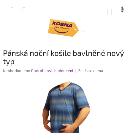
Přejít
na
NÁKUP
obsah
KOŠÍK
Pánská noční košile bavlněné nový
typ
Průměrné
Neohodnoceno
Podrobnosti hodnocení
Značka:
xcena
hodnocení
produktu
je
0,0
z
5
hvězdiček.