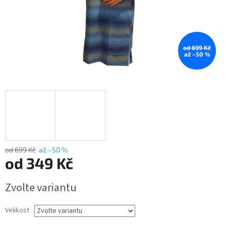
od 699 Kč
až –50 %
od 699 Kč
až –50 %
od
349 Kč
Měrná
Zvolte variantu
cena:
Velikost