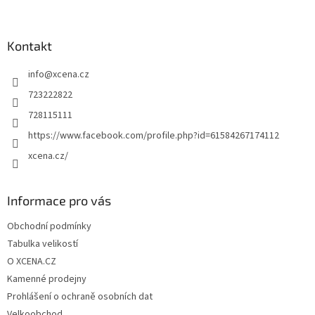
á
p
a
Kontakt
t
info
@
xcena.cz
í
723222822
728115111
https://www.facebook.com/profile.php?id=61584267174112
xcena.cz/
Informace pro vás
Obchodní podmínky
Tabulka velikostí
O XCENA.CZ
Kamenné prodejny
Prohlášení o ochraně osobních dat
Velkoobchod