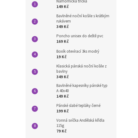
Námořnická trička
149 Kč
Bavlněné noční košile s krátkým
rukávem
349 Kč
Poncho unisex do deště pvc
169 Kč
Boxík otevírací 3ks modrý
19 Kč
Klasická pánská noční košile z
bavlny
349 Kč
Bavlněné kapesníky pánské typ
A 40x40
149 Kč
Pánské slabé tepláky černé
199 Kč
Vonná svíčka Andělská křídla
115g
79 Kč