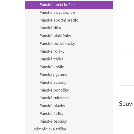
n
Pánské noční košile
e
Pánské šály, čepice
l
Pánské spodní prádlo
Pánské tílka
Pánské pláštěnky
Pánské podvlíkačky
Pánské roláky
Pánská trička
Pánské košile
Pánská pyžama
Pánské župany
Pánské ponožky
Pánské rukavice
Souvi
Pánské plavky
Pánské šátky
Pánské tepláky
Námořnické trička