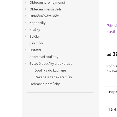
Oblečení pro nejmenší
Oblečení menší děti
Oblečení větší děti
Kapesníky
Pánsk
Hračky
košil
Svíčky
Deštníky
Ostatní
3
od
Sportovní potřeby
Bytové doplňky a dekorace
Noční 
Doplňky do kuchyně
rukáv
Pekáče a zapékací mísy
Ochranné pomůcky
Popi
Det