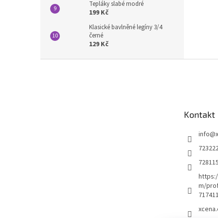
Tepláky slabé modré
199 Kč
Klasické bavlněné legíny 3/4
černé
129 Kč
Z
á
p
a
t
Kontakt
í
info
@
72322
72811
https:
m/prof
71741
xcena.