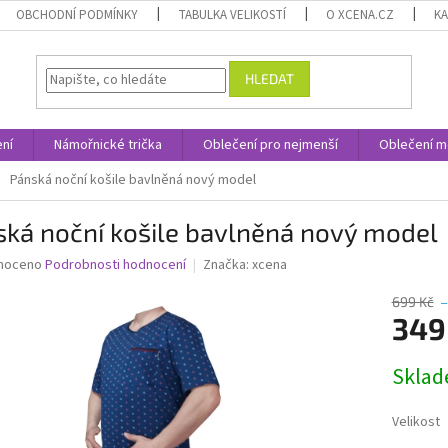
OBCHODNÍ PODMÍNKY
TABULKA VELIKOSTÍ
O XCENA.CZ
K
HLEDAT
ní
Námořnické trička
Oblečení pro nejmenší
Oblečení m
Pánská noční košile bavlněná nový model
ská noční košile bavlněná nový model
né
noceno
Podrobnosti hodnocení
Značka:
xcena
ní
u
699 Kč
–
349
Měrná
Skla
cena:
ek.
Velikost