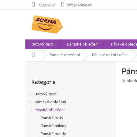
Přejít
723222822
info@xcena.cz
na
obsah
Bytový textil
Dámské oblečení
Pánské obleče
Domů
Pánské oblečení
Pánské noční košile
P
Pán
o
Přeskočit
s
Průměr
Neohod
Kategorie
kategorie
t
hodnoce
r
produkt
Bytový textil
a
je
Dámské oblečení
0,0
n
z
Pánské oblečení
n
5
í
Pánské boty
hvězdič
p
Pánské mikiny
a
Pánské bundy