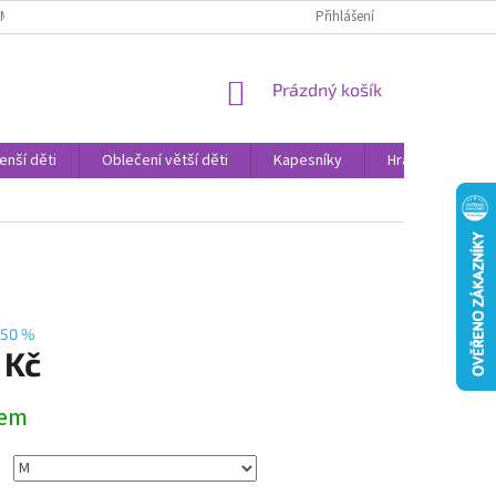
AMENNÉ PRODEJNY
PROHLÁŠENÍ O OCHRANĚ OSOBNÍCH DAT
Přihlášení
VELK
NÁKUPNÍ
Prázdný košík
KOŠÍK
enší děti
Oblečení větší děti
Kapesníky
Hračky
Sv
50 %
 Kč
dem