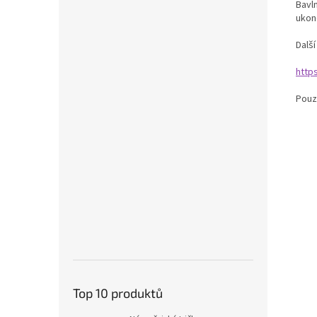
Bavln
ukonč
Dalš
http
Pouz
Top 10 produktů