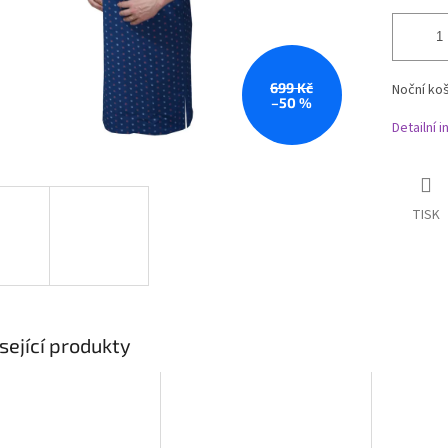
699 Kč
Noční koš
–50 %
Detailní 
TISK
sející produkty