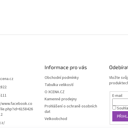
Informace pro vás
Odebíra
Obchodní podmínky
Vložte svů
xcena.cz
produktech
Tabulka velikostí
2822
O XCENA.CZ
5111
E-mail
Kamenné prodejny
//www.facebook.co
Prohlášení o ochraně osobních
Souhl
ile.php?id=6158426
dat
12
PŘIHL
Velkoobchod
cz/