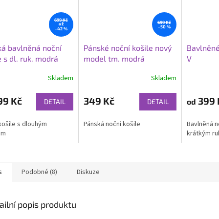
699 Kč
699 Kč
až
–50 %
–42 %
á bavlněná noční
Pánské noční košile nový
Bavlněné
e s dl. ruk. modrá
model tm. modrá
V
Skladem
Skladem
99 Kč
349 Kč
399 
od
DETAIL
DETAIL
košile s dlouhým
Pánská noční košile
Bavlněná no
em
krátkým r
s
Podobné (8)
Diskuze
ailní popis produktu