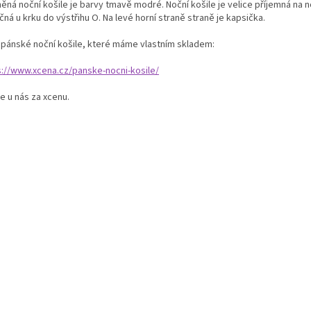
ěná noční košile je barvy tmavě modré. Noční košile je velice příjemná na n
ná u krku do výstřihu O. Na levé horní straně straně je kapsička.
í pánské noční košile, které máme vlastním skladem:
s://www.xcena.cz/panske-nocni-kosile/
e u nás za xcenu.