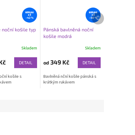
699 Kč
699 Kč
Další
až
až
–42 %
–50 %
produkt
 noční košile typ
Pánská bavlněná noční
košile modrá
Skladem
Skladem
Kč
349 Kč
od
DETAIL
DETAIL
ční košile s
Bavlněná nční košile pánská s
ukávem
krátkým rukávem