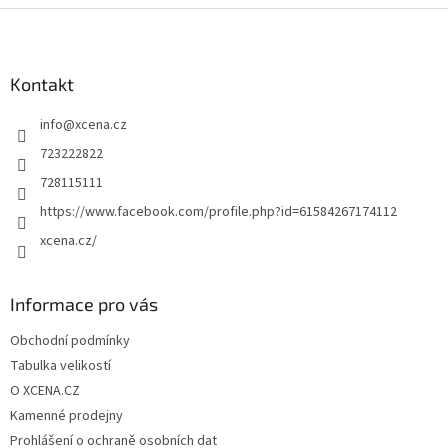
Z
á
p
a
Kontakt
t
info
@
xcena.cz
í
723222822
728115111
https://www.facebook.com/profile.php?id=61584267174112
xcena.cz/
Informace pro vás
Obchodní podmínky
Tabulka velikostí
O XCENA.CZ
Kamenné prodejny
Prohlášení o ochraně osobních dat