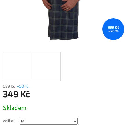
699 Kč
–50 %
699 Kč
–50 %
349 Kč
Měrná
Skladem
cena:
Velikost