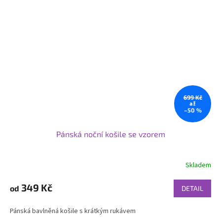
699 Kč
až
–50 %
Pánská noční košile se vzorem
Skladem
349 Kč
od
DETAIL
Pánská bavlněná košile s krátkým rukávem