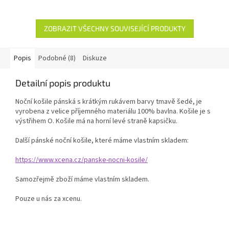
ZOBRAZIT VŠECHNY SOUVISEJÍCÍ PRODUKTY
Popis
Podobné (8)
Diskuze
Detailní popis produktu
Noční košile pánská s krátkým rukávem barvy tmavě šedé, je
vyrobena z velice příjemného materiálu 100% bavlna. Košile je s
výstřihem O. Košile má na horní levé straně kapsičku.
Další pánské noční košile, které máme vlastním skladem:
https://www.xcena.cz/panske-nocni-kosile/
Samozřejmě zboží máme vlastním skladem.
Pouze u nás za xcenu.