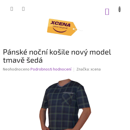
Přejít
na
NÁKUP
obsah
KOŠÍK
Pánské noční košile nový model
tmavě šedá
Průměrné
Neohodnoceno
Podrobnosti hodnocení
Značka:
xcena
hodnocení
produktu
je
0,0
z
5
hvězdiček.