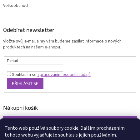
Velkoobchod
Odebírat newsletter
Vložte svůj e-mail a my vám budeme zasílat informace o nových
produktech na našem e-shopu.
E-mail
Souhlasím se
zpracováním osobních údajů
PŘIHLÁSIT SE
Nákupní košík
0
KS /
0 KČ
Tento web používá soubory cookie. Dalším procházením
tohoto webu vyjadřujete souhlas s jejich používáním.