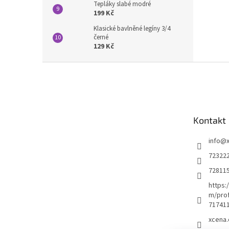
Tepláky slabé modré
199 Kč
Klasické bavlněné legíny 3/4
černé
129 Kč
Z
á
p
a
t
Kontakt
í
info
@
72322
72811
https:
m/prof
71741
xcena.