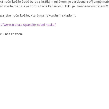
ká noční košile šedé barvy s krátkým rukávem, je vyrobená z příjemné materi
í. Košile má na levé horní straně kapsičku. U krku je ukončená výstřihem O 
í pánské noční košile, které máme vlastním skladem :
s://www.xcena.cz/panske-nocni-kosile/
e u nás za xcenu