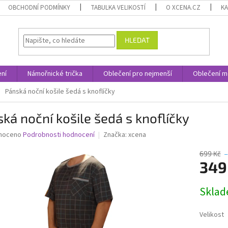
OBCHODNÍ PODMÍNKY
TABULKA VELIKOSTÍ
O XCENA.CZ
K
HLEDAT
ní
Námořnické trička
Oblečení pro nejmenší
Oblečení m
Pánská noční košile šedá s knoflíčky
ká noční košile šedá s knoflíčky
né
noceno
Podrobnosti hodnocení
Značka:
xcena
ní
u
699 Kč
–
349
Měrná
Skla
cena:
ek.
Velikost