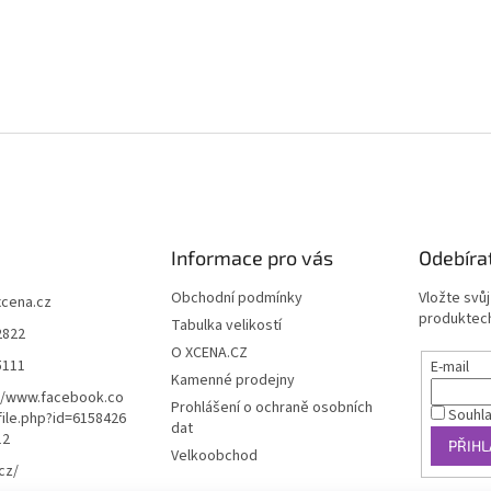
Informace pro vás
Odebíra
Obchodní podmínky
Vložte svů
xcena.cz
produktech
Tabulka velikostí
2822
O XCENA.CZ
5111
E-mail
Kamenné prodejny
//www.facebook.co
Prohlášení o ochraně osobních
Souhl
ile.php?id=6158426
dat
12
PŘIHL
Velkoobchod
cz/