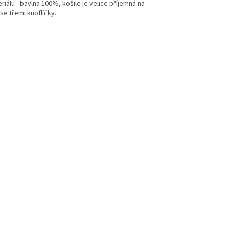
álu - bavlna 100%, košile je velice příjemná na
se třemi knoflíčky.