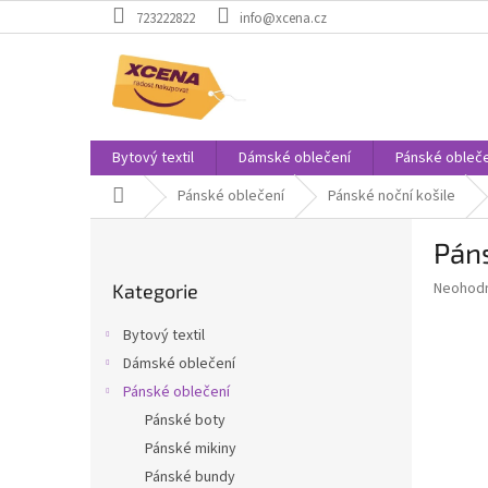
Přejít
723222822
info@xcena.cz
na
obsah
Bytový textil
Dámské oblečení
Pánské obleče
Domů
Pánské oblečení
Pánské noční košile
P
Páns
o
Přeskočit
s
Průměr
Neohod
Kategorie
kategorie
t
hodnoce
r
produkt
Bytový textil
a
je
Dámské oblečení
0,0
n
z
Pánské oblečení
n
5
í
Pánské boty
hvězdič
p
Pánské mikiny
a
Pánské bundy