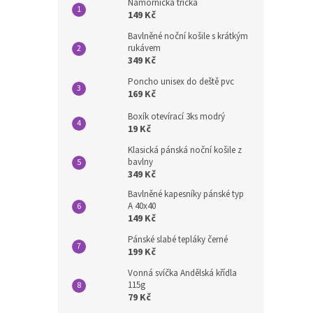
Námořnická trička
149 Kč
Bavlněné noční košile s krátkým
rukávem
349 Kč
Poncho unisex do deště pvc
169 Kč
Boxík otevírací 3ks modrý
19 Kč
Klasická pánská noční košile z
bavlny
349 Kč
Bavlněné kapesníky pánské typ
A 40x40
149 Kč
Pánské slabé tepláky černé
199 Kč
Vonná svíčka Andělská křídla
115g
79 Kč