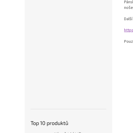
Páns
nošen
Dalš
http
Pouz
Top 10 produktů