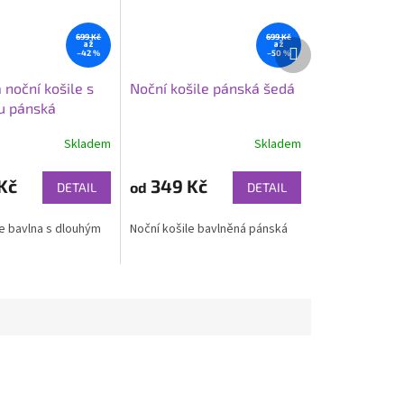
699 Kč
699 Kč
Další
až
až
–42 %
–50 %
produkt
 noční košile s
Noční košile pánská šedá
u pánská
Skladem
Skladem
Kč
349 Kč
od
DETAIL
DETAIL
le bavlna s dlouhým
Noční košile bavlněná pánská