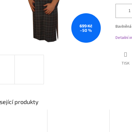
699 Kč
Bavlněná 
–50 %
Detailní 
TISK
sející produkty