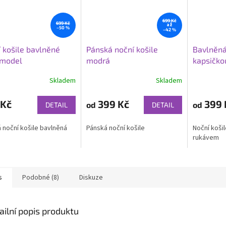
699 Kč
699 Kč
až
–50 %
–42 %
 košile bavlněné
Pánská noční košile
Bavlněná
 model
modrá
kapsičko
Skladem
Skladem
 Kč
399 Kč
399 
od
od
DETAIL
DETAIL
 noční košile bavlněná
Pánská noční košile
Noční koši
rukávem
s
Podobné (8)
Diskuze
ailní popis produktu