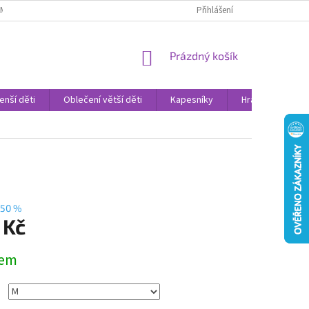
AMENNÉ PRODEJNY
PROHLÁŠENÍ O OCHRANĚ OSOBNÍCH DAT
Přihlášení
VELK
NÁKUPNÍ
Prázdný košík
KOŠÍK
enší děti
Oblečení větší děti
Kapesníky
Hračky
Sv
50 %
 Kč
dem