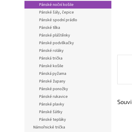
n
Pánské noční košile
e
Pánské šály, čepice
l
Pánské spodní prádlo
Pánské tílka
Pánské pláštěnky
Pánské podvlíkačky
Pánské roláky
Pánská trička
Pánské košile
Pánská pyžama
Pánské župany
Pánské ponožky
Pánské rukavice
Souvi
Pánské plavky
Pánské šátky
Pánské tepláky
Námořnické trička