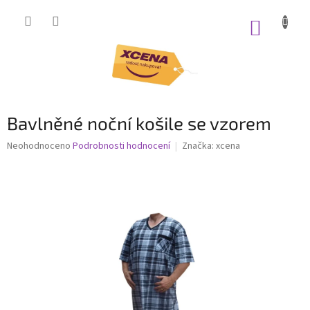
Přejít
na
NÁKUP
obsah
KOŠÍK
Bavlněné noční košile se vzorem
Průměrné
Neohodnoceno
Podrobnosti hodnocení
Značka:
xcena
hodnocení
produktu
je
0,0
z
5
hvězdiček.