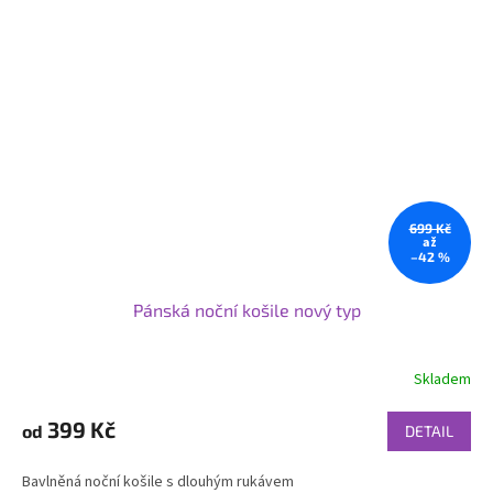
699 Kč
až
–42 %
Pánská noční košile nový typ
Skladem
399 Kč
od
DETAIL
Bavlněná noční košile s dlouhým rukávem