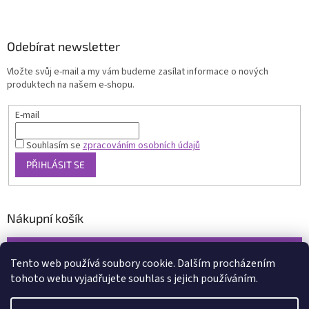
Odebírat newsletter
Vložte svůj e-mail a my vám budeme zasílat informace o nových
produktech na našem e-shopu.
E-mail
Souhlasím se
zpracováním osobních údajů
PŘIHLÁSIT SE
Nákupní košík
0
KS /
0 KČ
Tento web používá soubory cookie. Dalším procházením
tohoto webu vyjadřujete souhlas s jejich používáním.
Vytvořil Shoptet