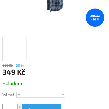
699 Kč
–50 %
699 Kč
–50 %
349 Kč
Měrná
Skladem
cena:
Velikost