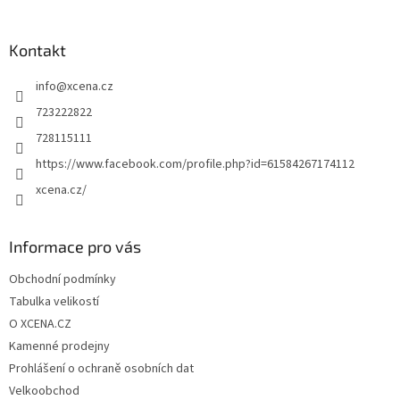
á
p
a
Kontakt
t
info
@
xcena.cz
í
723222822
728115111
https://www.facebook.com/profile.php?id=61584267174112
xcena.cz/
Informace pro vás
Obchodní podmínky
Tabulka velikostí
O XCENA.CZ
Kamenné prodejny
Prohlášení o ochraně osobních dat
Velkoobchod