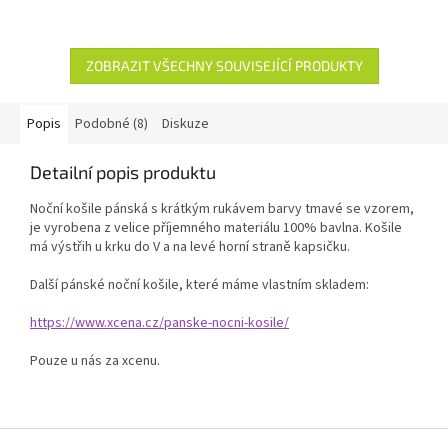
ZOBRAZIT VŠECHNY SOUVISEJÍCÍ PRODUKTY
Popis
Podobné (8)
Diskuze
Detailní popis produktu
Noční košile pánská s krátkým rukávem barvy tmavé se vzorem,
je vyrobena z velice příjemného materiálu 100% bavlna. Košile
má výstřih u krku do V a na levé horní straně kapsičku.
Další pánské noční košile, které máme vlastním skladem:
https://www.xcena.cz/panske-nocni-kosile/
Pouze u nás za xcenu.
Z