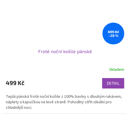
699 Kč
–28 %
Froté noční košile pánské
Skladem
499 Kč
DETAIL
Teplá pánská froté noční košile z 100% bavlny s dlouhým rukávem,
náplety a kapsičkou na levé straně. Pohodlný střih ideální pro
chladnější noci.