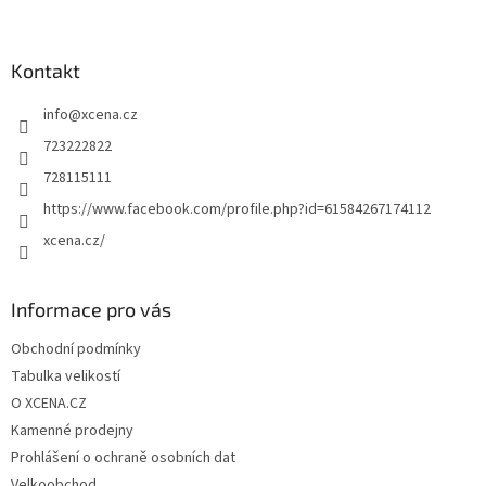
á
p
a
Kontakt
t
info
@
xcena.cz
í
723222822
728115111
https://www.facebook.com/profile.php?id=61584267174112
xcena.cz/
Informace pro vás
Obchodní podmínky
Tabulka velikostí
O XCENA.CZ
Kamenné prodejny
Prohlášení o ochraně osobních dat
Velkoobchod