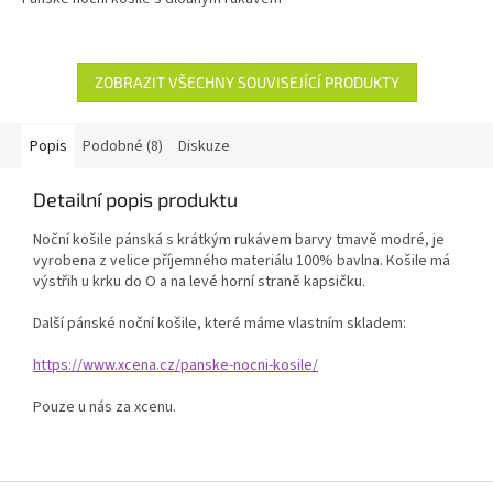
ZOBRAZIT VŠECHNY SOUVISEJÍCÍ PRODUKTY
Popis
Podobné (8)
Diskuze
Detailní popis produktu
Noční košile pánská s krátkým rukávem barvy tmavě modré, je
vyrobena z velice příjemného materiálu 100% bavlna. Košile má
výstřih u krku do O a na levé horní straně kapsičku.
Další pánské noční košile, které máme vlastním skladem:
https://www.xcena.cz/panske-nocni-kosile/
Pouze u nás za xcenu.
Z