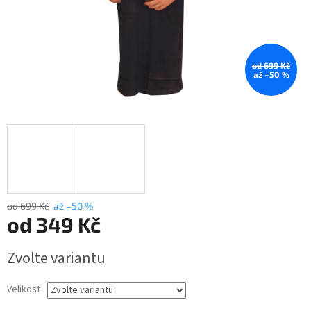
od 699 Kč
až –50 %
od 699 Kč
až –50 %
od
349 Kč
Měrná
Zvolte variantu
cena:
Velikost