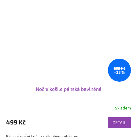
699 Kč
–28 %
Noční košile pánská bavlněná
Skladem
499 Kč
DETAIL
Pánské noční košile s dlouhým rukávem