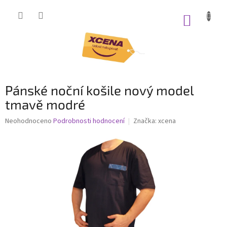
Přejít
na
NÁKUP
obsah
KOŠÍK
Pánské noční košile nový model
tmavě modré
Průměrné
Neohodnoceno
Podrobnosti hodnocení
Značka:
xcena
hodnocení
produktu
je
0,0
z
5
hvězdiček.