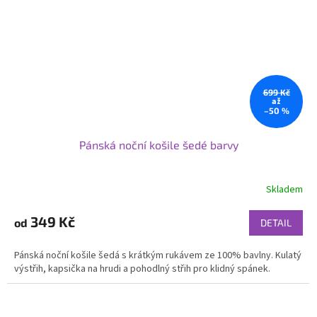
699 Kč
až
–50 %
Pánská noční košile šedé barvy
Skladem
349 Kč
od
DETAIL
Pánská noční košile šedá s krátkým rukávem ze 100% bavlny. Kulatý
výstřih, kapsička na hrudi a pohodlný střih pro klidný spánek.