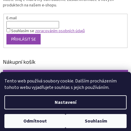
produktech na našem e-shopu.
E-mail
Souhlasím se
zpracováním osobních údajů
PŘIHLÁSIT SE
Nákupní košík
0
KS /
0 KČ
Tento web používá soubory cookie. Dalším procházením
tohoto webu vyjadřujete souhlas s jejich používáním.
Vytvořil Shoptet
Nastavení
Copyright 2026
www.xcena.cz
. Všechna práva vyhrazena.
Upravit
nastavení cookies
Odmítnout
Souhlasím