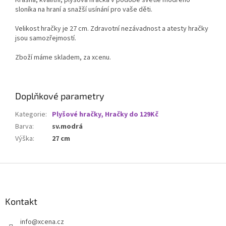
Krásná, kvalitní, plyšová hračka v podobě světle modrého
sloníka na hraní a snažší usínání pro vaše děti.
Velikost hračky je 27 cm. Zdravotní nezávadnost a atesty hračky
jsou samozřejmostí.
Zboží máme skladem, za xcenu.
Doplňkové parametry
Kategorie
:
Plyšové hračky, Hračky do 129Kč
Barva
:
sv.modrá
Výška
:
27 cm
Z
á
p
a
Kontakt
t
info
@
xcena.cz
í