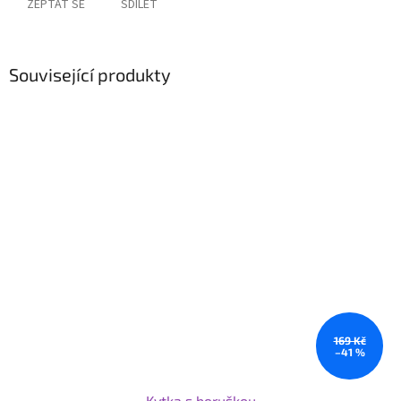
ZEPTAT SE
SDÍLET
Související produkty
169 Kč
–41 %
Kytka s beruškou