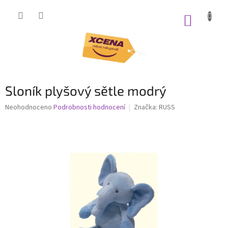
Přejít
na
NÁKUP
obsah
KOŠÍK
Sloník plyšový sětle modrý
Průměrné
Neohodnoceno
Podrobnosti hodnocení
Značka:
RUSS
hodnocení
produktu
je
0,0
z
5
hvězdiček.