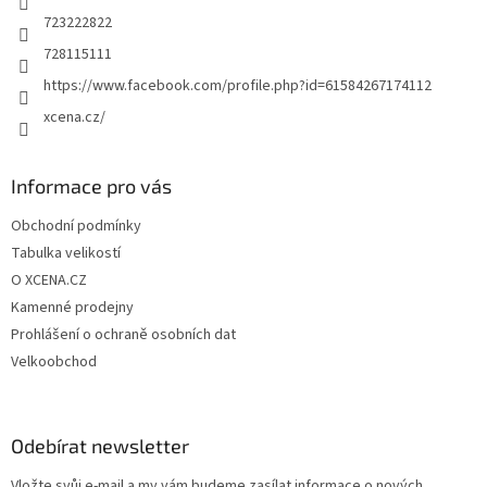
723222822
728115111
https://www.facebook.com/profile.php?id=61584267174112
xcena.cz/
Informace pro vás
Obchodní podmínky
Tabulka velikostí
O XCENA.CZ
Kamenné prodejny
Prohlášení o ochraně osobních dat
Velkoobchod
Odebírat newsletter
Vložte svůj e-mail a my vám budeme zasílat informace o nových