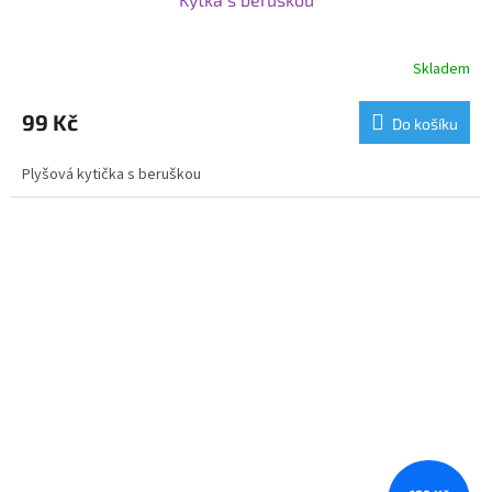
Skladem
99 Kč
Do košíku
Plyšová kytička s beruškou