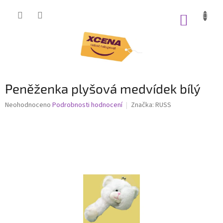
Přejít
na
NÁKUP
obsah
KOŠÍK
Peněženka plyšová medvídek bílý
Průměrné
Neohodnoceno
Podrobnosti hodnocení
Značka:
RUSS
hodnocení
produktu
je
0,0
z
5
hvězdiček.