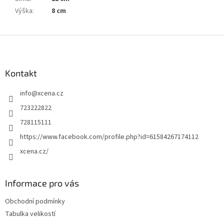
Výška
:
8 cm
Z
á
p
a
Kontakt
t
info
@
xcena.cz
í
723222822
728115111
https://www.facebook.com/profile.php?id=61584267174112
xcena.cz/
Informace pro vás
Obchodní podmínky
Tabulka velikostí