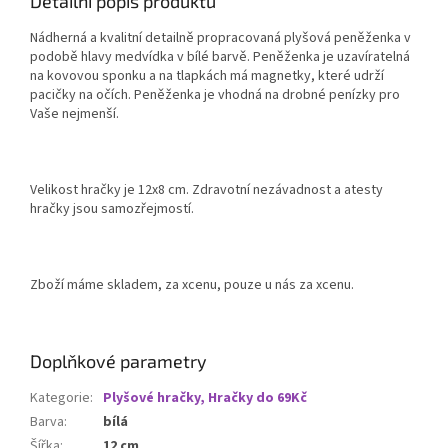
Detailní popis produktu
Nádherná a kvalitní detailně propracovaná plyšová peněženka v
podobě hlavy medvídka v bílé barvě. Peněženka je uzavíratelná
na kovovou sponku a na tlapkách má magnetky, které udrží
pacičky na očích. Peněženka je vhodná na drobné penízky pro
Vaše nejmenší.
Velikost hračky je 12x8 cm. Zdravotní nezávadnost a atesty
hračky jsou samozřejmostí.
Zboží máme skladem, za xcenu, pouze u nás za xcenu.
Doplňkové parametry
Kategorie
:
Plyšové hračky, Hračky do 69Kč
Barva
:
bílá
Šířka
:
12 cm