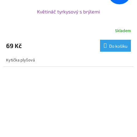
Květináč tyrkysový s brýlemi
Skladem
69 Kč
Do košíku
Kytička plyšová