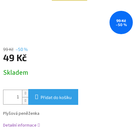
99 Kč
–50 %
99 Kč
–50 %
49 Kč
Měrná
Skladem
cena:
Přidat do košíku
Plyšová peněženka
Detailní informace