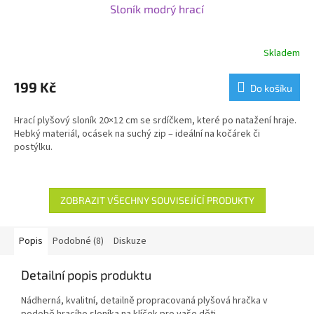
Sloník modrý hrací
Skladem
199 Kč
Do košíku
Hrací plyšový sloník 20×12 cm se srdíčkem, které po natažení hraje.
Hebký materiál, ocásek na suchý zip – ideální na kočárek či
postýlku.
ZOBRAZIT VŠECHNY SOUVISEJÍCÍ PRODUKTY
Popis
Podobné (8)
Diskuze
Detailní popis produktu
Nádherná, kvalitní, detailně propracovaná plyšová hračka v