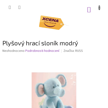
Přejít
na
NÁKUP
obsah
KOŠÍK
Plyšový hrací sloník modrý
Průměrné
Neohodnoceno
Podrobnosti hodnocení
Značka:
RUSS
hodnocení
produktu
je
0,0
z
5
hvězdiček.