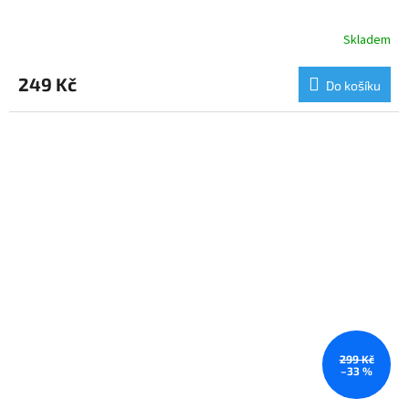
Skladem
249 Kč
Do košíku
299 Kč
–33 %