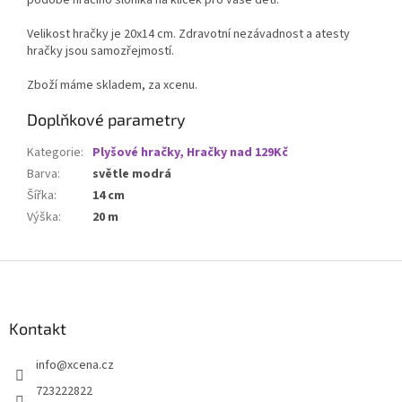
podobě hracího sloníka na klíček pro vaše děti.
Velikost hračky je 20x14 cm. Zdravotní nezávadnost a atesty
hračky jsou samozřejmostí.
Zboží máme skladem, za xcenu.
Doplňkové parametry
Kategorie
:
Plyšové hračky, Hračky nad 129Kč
Barva
:
světle modrá
Šířka
:
14 cm
Výška
:
20 m
Z
á
p
a
Kontakt
t
info
@
xcena.cz
í
723222822