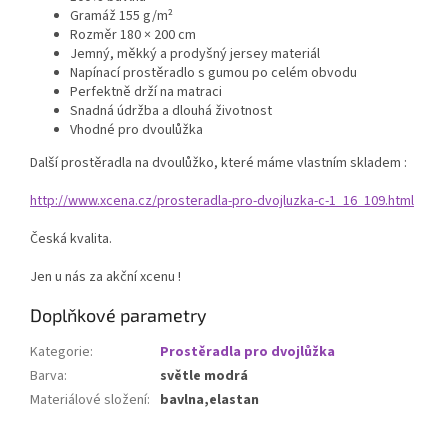
Gramáž 155 g/m²
Rozměr 180 × 200 cm
Jemný, měkký a prodyšný jersey materiál
Napínací prostěradlo s gumou po celém obvodu
Perfektně drží na matraci
Snadná údržba a dlouhá životnost
Vhodné pro dvoulůžka
Další prostěradla na dvoulůžko, které máme vlastním skladem :
http://www.xcena.cz/prosteradla-pro-dvojluzka-c-1_16_109.html
Česká kvalita.
Jen u nás za akční xcenu !
Doplňkové parametry
Kategorie
:
Prostěradla pro dvojlůžka
Barva
:
světle modrá
Materiálové složení
:
bavlna,elastan