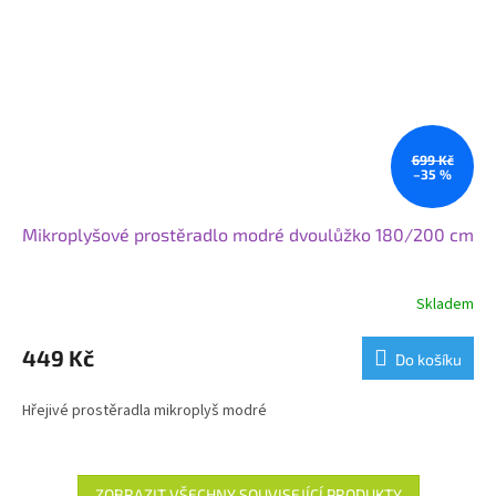
699 Kč
–35 %
Mikroplyšové prostěradlo modré dvoulůžko 180/200 cm
Skladem
449 Kč
Do košíku
Hřejivé prostěradla mikroplyš modré
ZOBRAZIT VŠECHNY SOUVISEJÍCÍ PRODUKTY