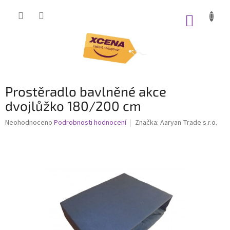
Přejít
na
NÁKUP
obsah
KOŠÍK
Prostěradlo bavlněné akce
dvojlůžko 180/200 cm
Průměrné
Neohodnoceno
Podrobnosti hodnocení
Značka:
Aaryan Trade s.r.o.
hodnocení
produktu
je
0,0
z
5
hvězdiček.