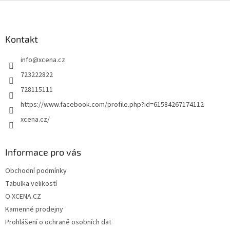
Z
á
p
a
Kontakt
t
info
@
xcena.cz
í
723222822
728115111
https://www.facebook.com/profile.php?id=61584267174112
xcena.cz/
Informace pro vás
Obchodní podmínky
Tabulka velikostí
O XCENA.CZ
Kamenné prodejny
Prohlášení o ochraně osobních dat