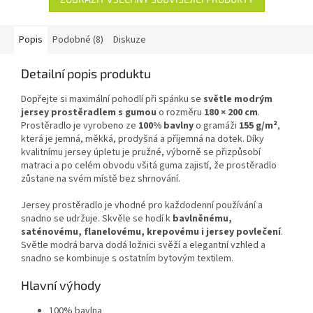
Popis
Podobné (8)
Diskuze
Detailní popis produktu
Dopřejte si maximální pohodlí při spánku se
světle modrým
jersey prostěradlem s gumou
o rozměru
180 × 200 cm
.
Prostěradlo je vyrobeno ze
100% bavlny
o gramáži
155 g/m²
,
která je jemná, měkká, prodyšná a příjemná na dotek. Díky
kvalitnímu jersey úpletu je pružné, výborně se přizpůsobí
matraci a po celém obvodu všitá guma zajistí, že prostěradlo
zůstane na svém místě bez shrnování.
Jersey prostěradlo je vhodné pro každodenní používání a
snadno se udržuje. Skvěle se hodí k
bavlněnému,
saténovému, flanelovému, krepovému i jersey povlečení
.
Světle modrá barva dodá ložnici svěží a elegantní vzhled a
snadno se kombinuje s ostatním bytovým textilem.
Hlavní výhody
100% bavlna