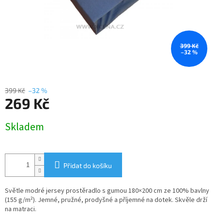
399 Kč
–32 %
399 Kč
–32 %
269 Kč
Měrná
Skladem
cena:
Přidat do košíku
Světle modré jersey prostěradlo s gumou 180×200 cm ze 100% bavlny
(155 g/m²). Jemné, pružné, prodyšné a příjemné na dotek. Skvěle drží
na matraci.