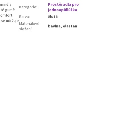
jemné a
Prostěradla pro
Kategorie
:
šité gumě
jednoapůllůžka
 komfort
Barva
:
žlutá
 se udržuje
Materiálové
bavlna, elastan
složení
: