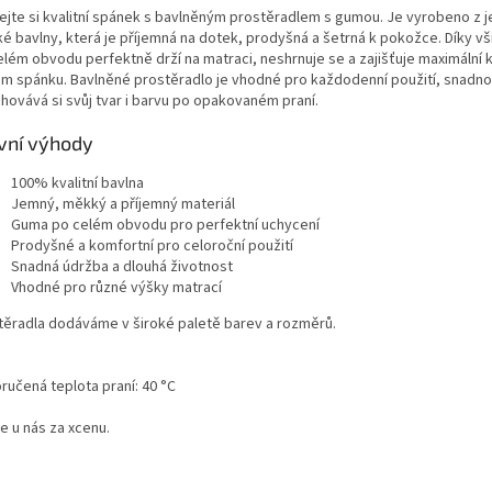
ejte si kvalitní spánek s bavlněným prostěradlem s gumou. Je vyrobeno z 
é bavlny, která je příjemná na dotek, prodyšná a šetrná k pokožce. Díky v
elém obvodu perfektně drží na matraci, neshrnuje se a zajišťuje maximální
m spánku. Bavlněné prostěradlo je vhodné pro každodenní použití, snadno
chovává si svůj tvar i barvu po opakovaném praní.
vní výhody
100% kvalitní bavlna
Jemný, měkký a příjemný materiál
Guma po celém obvodu pro perfektní uchycení
Prodyšné a komfortní pro celoroční použití
Snadná údržba a dlouhá životnost
Vhodné pro různé výšky matrací
těradla dodáváme v široké paletě barev a rozměrů.
ručená teplota praní: 40 °C
e u nás za xcenu.