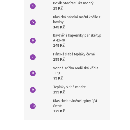
Boxík otevírací 3ks modrý
19 Kč
Klasická pánská noční košile z
bavlny
349 Kč
Bavlněné kapesníky pánské typ
A 40x40
149 Kč
Pánské slabé tepláky černé
199 Kč
Vonná svíčka Andělská křídla
115g
79 Kč
Tepláky slabé modré
199 Kč
Klasické bavlněné legíny 3/4
černé
129 Kč
Z
á