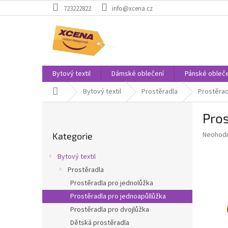
Přejít
723222822
info@xcena.cz
na
obsah
Bytový textil
Dámské oblečení
Pánské obleče
Domů
Bytový textil
Prostěradla
Prostěrad
P
Pro
o
Přeskočit
s
Průměr
Neohod
Kategorie
kategorie
t
hodnoce
r
produkt
Bytový textil
a
je
Prostěradla
0,0
n
z
Prostěradla pro jednolůžka
n
5
í
Prostěradla pro jednoapůllůžka
hvězdič
p
Prostěradla pro dvojlůžka
a
Dětská prostěradla