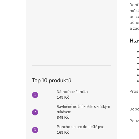
Dopř
měkk
po c
běhe
a za
Hla
Top 10 produktů
Pros
Námořnická trička
149 Kč
Bavlněné noční košile s krátkým
Dopo
rukávem
349 Kč
Pouz
Poncho unisex do deště pvc
169 Kč