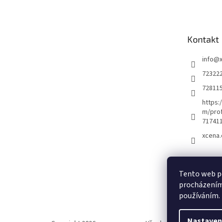
p
a
t
Kontakt
í
info
@
72322
72811
https:
m/prof
71741
xcena.
Nákupní 
Tento web po
procházením 
0
používáním.
Nastaven