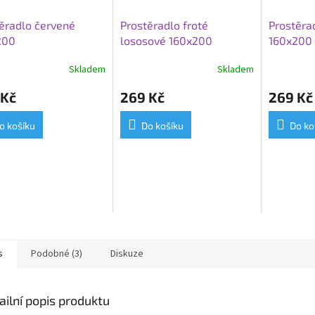
ěradlo červené
Prostěradlo froté
Prostěrad
200
lososové 160x200
160x200
Skladem
Skladem
 Kč
269 Kč
269 Kč
o košíku
Do košíku
Do ko
s
Podobné (3)
Diskuze
ailní popis produktu