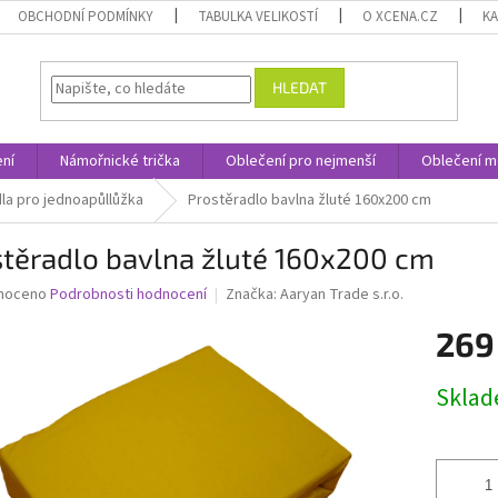
OBCHODNÍ PODMÍNKY
TABULKA VELIKOSTÍ
O XCENA.CZ
K
HLEDAT
ní
Námořnické trička
Oblečení pro nejmenší
Oblečení m
la pro jednoapůllůžka
Prostěradlo bavlna žluté 160x200 cm
stěradlo bavlna žluté 160x200 cm
né
noceno
Podrobnosti hodnocení
Značka:
Aaryan Trade s.r.o.
ní
269
u
Měrná
Skla
cena:
ek.