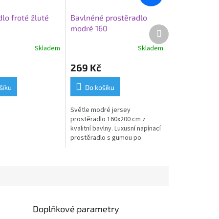
lo froté žluté
Bavlnéné prostěradlo
modré 160
Další
produkt
Skladem
Skladem
269 Kč
šíku
Do košíku
Světle modré jersey
prostěradlo 160x200 cm z
kvalitní bavlny. Luxusní napínací
prostěradlo s gumou po
obvodu je pružné, prodyšné,
příjemné na dotek a perfektně
drží na matraci.
Doplňkové parametry