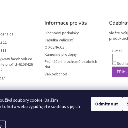
Informace pro vás
Odebíra
Obchodní podmínky
Vložte svů
xcena.cz
produktech
Tabulka velikostí
2822
O XCENA.CZ
5111
E-mail
Kamenné prodejny
//www.facebook.co
Prohlášení o ochraně osobních
Souhl
ile.php?id=6158426
dat
12
PŘIHL
Velkoobchod
cz/
košík
užívá soubory cookie. Dalším
Odmítnout
tohoto webu vyjadřujete souhlas s jejich
KS /
0 KČ
í