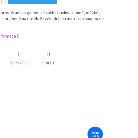
prostěradlo s gumou z kvalitní bavlny. Jemné, měkké,
a příjemné na dotek. Skvěle drží na matraci a snadno se
informace
ZEPTAT SE
SDÍLET
399 Kč
–32 %