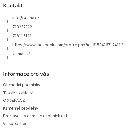
a
Kontakt
t
info
@
xcena.cz
í
723222822
728115111
https://www.facebook.com/profile.php?id=61584267174112
xcena.cz/
Informace pro vás
Obchodní podmínky
Tabulka velikostí
O XCENA.CZ
Kamenné prodejny
Prohlášení o ochraně osobních dat
Velkoobchod