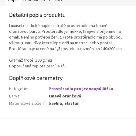
Popis
Podobné (3)
Diskuze
Detailní popis produktu
Luxusní elastické napínací froté prostěradlo má tmavě
oranžovou barvu. Prostěradlo je měkké, hřejivé a příjemné na
omak. Není ho potřeba žehlit. Froté prostěradlo má po obvodu
všitou gumu, díky které lépe drží na matraci nebo posteli.
Prostěradlo je určené na 1,5 postele o rozměrech 140x200 cm.
Gramáž froté: 190 g/m2
Doporučená teplota praní: 40 °C
Doplňkové parametry
Kategorie
:
Prostěradla pro jednoapůllůžka
Barva
:
tmavě oranžová
Materiálové složení
:
bavlna, elastan
Z
á
p