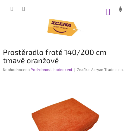
Přejít
na
NÁKUP
obsah
KOŠÍK
Prostěradlo froté 140/200 cm
tmavě oranžové
Průměrné
Neohodnoceno
Podrobnosti hodnocení
Značka:
Aaryan Trade s.r.o.
hodnocení
produktu
je
0,0
z
5
hvězdiček.