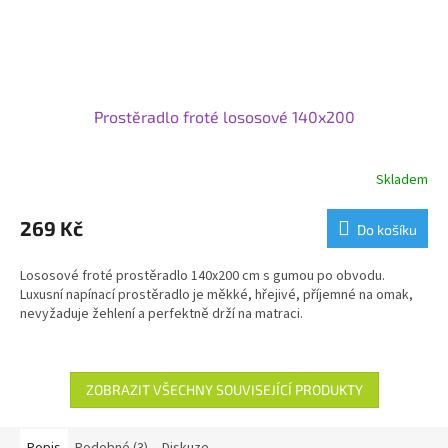
Prostěradlo froté lososové 140x200
Skladem
269 Kč
Do košíku
Lososové froté prostěradlo 140x200 cm s gumou po obvodu.
Luxusní napínací prostěradlo je měkké, hřejivé, příjemné na omak,
nevyžaduje žehlení a perfektně drží na matraci.
ZOBRAZIT VŠECHNY SOUVISEJÍCÍ PRODUKTY