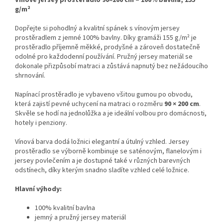
Vínové jersey prostěradlo 90×200 cm – 100% bavlna, 155
g/m²
Dopřejte si pohodlný a kvalitní spánek s vínovým jersey
prostěradlem z jemné 100% bavlny. Díky gramáži 155 g/m² je
prostěradlo příjemně měkké, prodyšné a zároveň dostatečně
odolné pro každodenní používání. Pružný jersey materiál se
dokonale přizpůsobí matraci a zůstává napnutý bez nežádoucího
shrnování.
Napínací prostěradlo je vybaveno všitou gumou po obvodu,
která zajistí pevné uchycení na matraci o rozměru
90 × 200 cm
.
Skvěle se hodí na jednolůžka a je ideální volbou pro domácnosti,
hotely i penziony.
Vínová barva dodá ložnici elegantní a útulný vzhled. Jersey
prostěradlo se výborně kombinuje se saténovým, flanelovým i
jersey povlečením a je dostupné také v různých barevných
odstínech, díky kterým snadno sladíte vzhled celé ložnice.
Hlavní výhody:
100% kvalitní bavlna
jemný a pružný jersey materiál