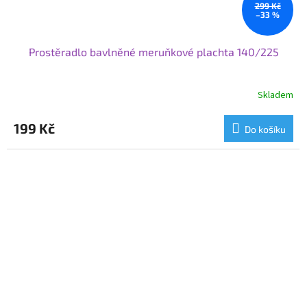
299 Kč
–33 %
Prostěradlo bavlněné meruňkové plachta 140/225
Skladem
199 Kč
Do košíku