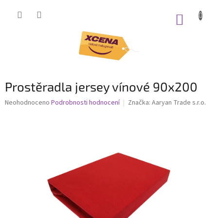
Přejít
na
NÁKUP
obsah
KOŠÍK
Prostěradla jersey vínové 90x200
Průměrné
Neohodnoceno
Podrobnosti hodnocení
Značka:
Aaryan Trade s.r.o.
hodnocení
produktu
je
0,0
z
5
hvězdiček.