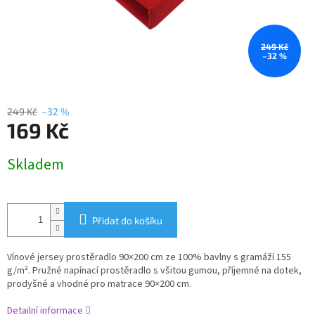
249 Kč
–32 %
249 Kč
–32 %
169 Kč
Měrná
Skladem
cena:
Přidat do košíku
Vínové jersey prostěradlo 90×200 cm ze 100% bavlny s gramáží 155
g/m². Pružné napínací prostěradlo s všitou gumou, příjemné na dotek,
prodyšné a vhodné pro matrace 90×200 cm.
Detailní informace