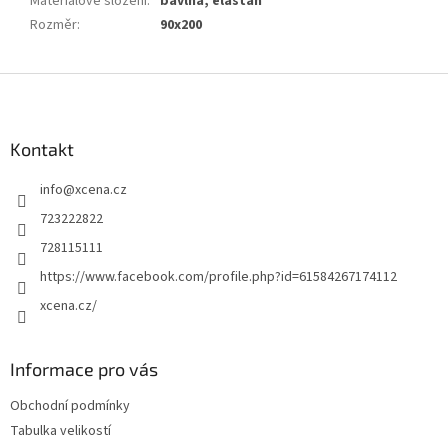
Materiálové složení
:
bavlna, elastan
Rozměr
:
90x200
Z
á
p
a
Kontakt
t
info
@
xcena.cz
í
723222822
728115111
https://www.facebook.com/profile.php?id=61584267174112
xcena.cz/
Informace pro vás
Obchodní podmínky
Tabulka velikostí