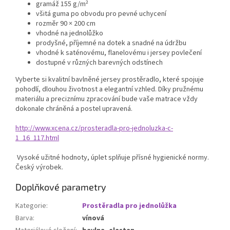
gramáž 155 g/m²
všitá guma po obvodu pro pevné uchycení
rozměr 90 × 200 cm
vhodné na jednolůžko
prodyšné, příjemné na dotek a snadné na údržbu
vhodné k saténovému, flanelovému i jersey povlečení
dostupné v různých barevných odstínech
Vyberte si kvalitní bavlněné jersey prostěradlo, které spojuje
pohodlí, dlouhou životnost a elegantní vzhled. Díky pružnému
materiálu a preciznímu zpracování bude vaše matrace vždy
dokonale chráněná a postel upravená.
http://www.xcena.cz/prosteradla-pro-jednoluzka-c-
1_16_117.html
Vysoké užitné hodnoty, úplet splňuje přísné hygienické normy.
Český výrobek.
Doplňkové parametry
Kategorie
:
Prostěradla pro jednolůžka
Barva
:
vínová