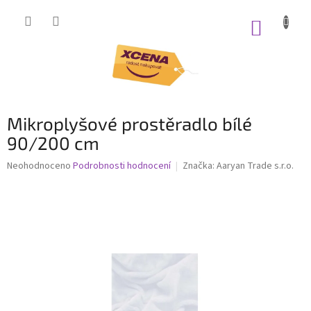
Přejít
na
NÁKUP
obsah
KOŠÍK
Mikroplyšové prostěradlo bílé
90/200 cm
Průměrné
Neohodnoceno
Podrobnosti hodnocení
Značka:
Aaryan Trade s.r.o.
hodnocení
produktu
je
0,0
z
5
hvězdiček.