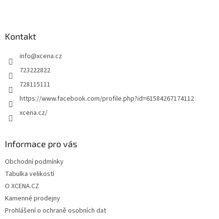
Z
á
p
a
Kontakt
t
info
@
xcena.cz
í
723222822
728115111
https://www.facebook.com/profile.php?id=61584267174112
xcena.cz/
Informace pro vás
Obchodní podmínky
Tabulka velikostí
O XCENA.CZ
Kamenné prodejny
Prohlášení o ochraně osobních dat