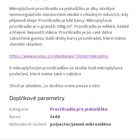
Mikroplyšové prostěradlo na jednolůžko je díky skvělým
termoregulačním vlastnostem ideální v chladných měsících, kdy
příjemně hřeje. Prostěradlo je bílé barvy. Mikroplyšové
2
prostěradlo je o gramáži 300g/m
. Prostěradlo je měkké, hebké
a hřejivé. Nepouští vlákna. Prostěradlo je po celé délce
zakončené gumou. Další druhy barvy prostěradel, které máme
vlastním skladem:
https://www.xcena.cz/vyhledavani/?string=mikroplys
K mikroplyšovým prostěradlům se skvěle hodí mikroplyšová
povlečení, které máme také v nabídce.
Zboží je skladem, za skvělou xcenu pouze u nás!
Doplňkové parametry
Kategorie
:
Prostěradla pro jednolůžka
Barva
:
šedá
Materiálové složení
:
polyester/jemné mikrovlákno