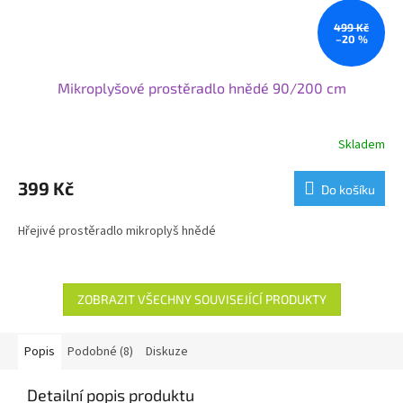
499 Kč
–20 %
Mikroplyšové prostěradlo hnědé 90/200 cm
Skladem
399 Kč
Do košíku
Hřejivé prostěradlo mikroplyš hnědé
ZOBRAZIT VŠECHNY SOUVISEJÍCÍ PRODUKTY
Popis
Podobné (8)
Diskuze
Detailní popis produktu