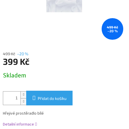
499 Kč
–20 %
499 Kč
–20 %
399 Kč
Měrná
Skladem
cena:
Přidat do košíku
Hřejivé prostěradlo bílé
Detailní informace