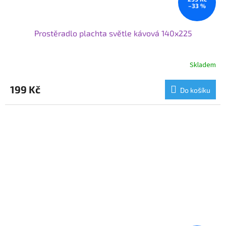
–33 %
Prostěradlo plachta světle kávová 140x225
Skladem
199 Kč
Do košíku