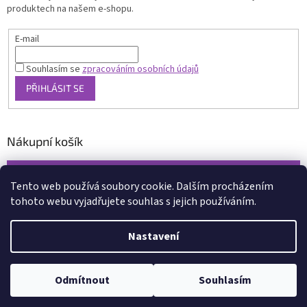
produktech na našem e-shopu.
E-mail
Souhlasím se
zpracováním osobních údajů
PŘIHLÁSIT SE
Nákupní košík
0
KS /
0 KČ
Tento web používá soubory cookie. Dalším procházením
tohoto webu vyjadřujete souhlas s jejich používáním.
Vytvořil Shoptet
Nastavení
Copyright 2026
www.xcena.cz
. Všechna práva vyhrazena.
Upravit
nastavení cookies
Odmítnout
Souhlasím