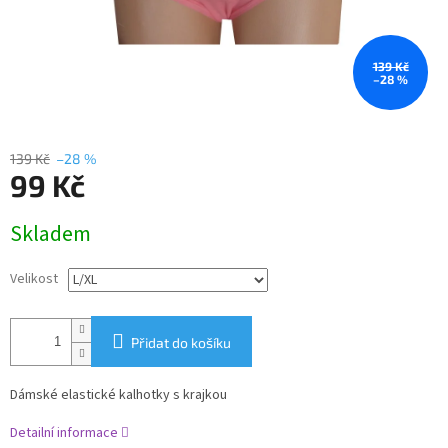
139 Kč
–28 %
139 Kč
–28 %
99 Kč
Měrná
Skladem
cena:
Velikost
Přidat do košíku
Dámské elastické kalhotky s krajkou
Detailní informace