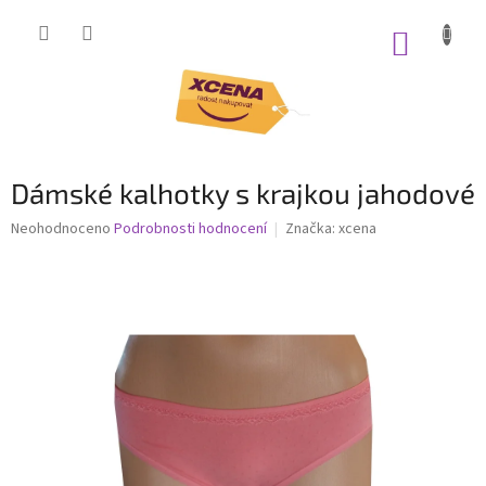
Přejít
na
NÁKUP
obsah
KOŠÍK
Dámské kalhotky s krajkou jahodové
Průměrné
Neohodnoceno
Podrobnosti hodnocení
Značka:
xcena
hodnocení
produktu
je
0,0
z
5
hvězdiček.