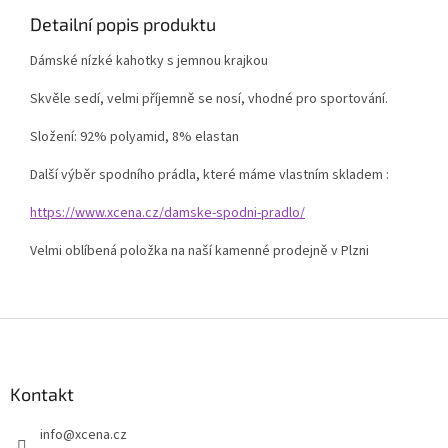
Detailní popis produktu
Dámské nízké kahotky s jemnou krajkou
Skvěle sedí, velmi příjemně se nosí, vhodné pro sportování.
Složení: 92% polyamid, 8% elastan
Další výběr spodního prádla, které máme vlastním skladem :
https://www.xcena.cz/damske-spodni-pradlo/
Velmi oblíbená položka na naší kamenné prodejně v Plzni
Z
á
p
a
Kontakt
t
info
@
xcena.cz
í