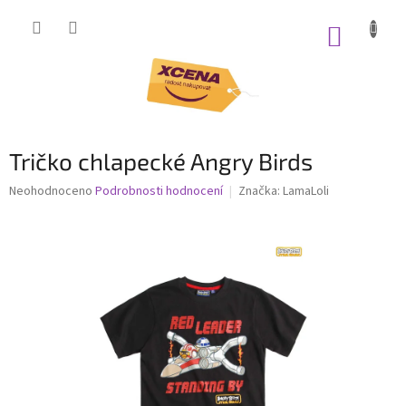
Přejít
na
NÁKUP
obsah
KOŠÍK
Tričko chlapecké Angry Birds
Průměrné
Neohodnoceno
Podrobnosti hodnocení
Značka:
LamaLoli
hodnocení
produktu
je
0,0
z
5
hvězdiček.