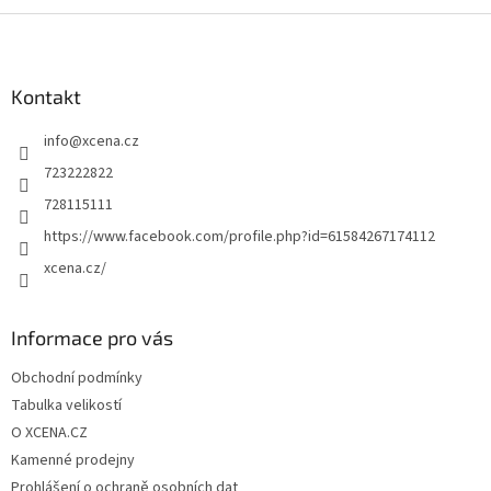
Z
á
p
a
Kontakt
t
info
@
xcena.cz
í
723222822
728115111
https://www.facebook.com/profile.php?id=61584267174112
xcena.cz/
Informace pro vás
Obchodní podmínky
Tabulka velikostí
O XCENA.CZ
Kamenné prodejny
Prohlášení o ochraně osobních dat