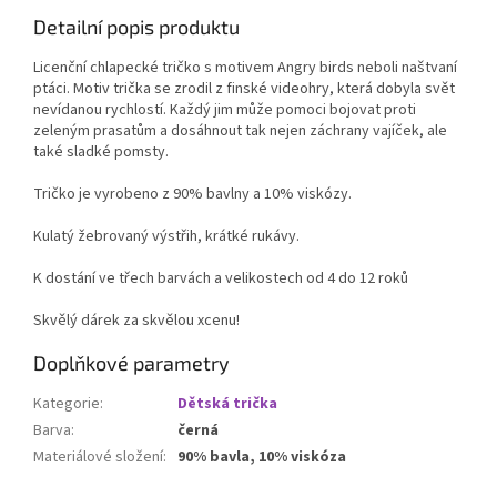
Detailní popis produktu
Licenční chlapecké tričko s motivem Angry birds neboli naštvaní
ptáci. Motiv trička se zrodil z finské videohry, která dobyla svět
nevídanou rychlostí. Každý jim může pomoci bojovat proti
zeleným prasatům a dosáhnout tak nejen záchrany vajíček, ale
také sladké pomsty.
Tričko je vyrobeno z 90% bavlny a 10% viskózy.
Kulatý žebrovaný výstřih, krátké rukávy.
K dostání ve třech barvách a velikostech od 4 do 12 roků
Skvělý dárek za skvělou xcenu!
Doplňkové parametry
Kategorie
:
Dětská trička
Barva
:
černá
Materiálové složení
:
90% bavla, 10% viskóza