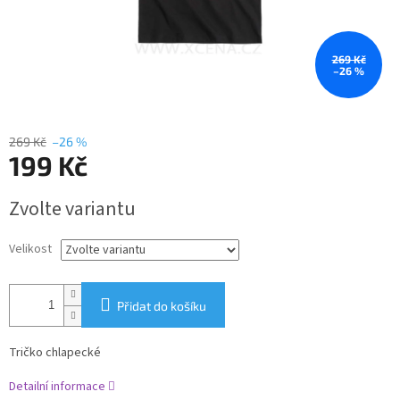
269 Kč
–26 %
269 Kč
–26 %
199 Kč
Měrná
Zvolte variantu
cena:
Velikost
Přidat do košíku
Tričko chlapecké
Detailní informace