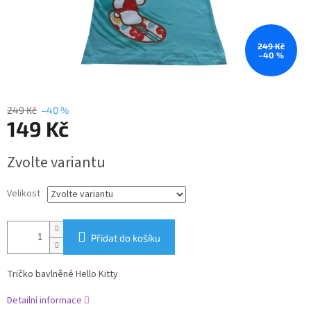
249 Kč
–40 %
249 Kč
–40 %
149 Kč
Měrná
Zvolte variantu
cena:
Velikost
Přidat do košíku
Tričko bavlněné Hello Kitty
Detailní informace