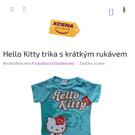
Přejít
na
NÁKUP
obsah
KOŠÍK
Hello Kitty trika s krátkým rukávem
Průměrné
Neohodnoceno
Podrobnosti hodnocení
Značka:
xcena
hodnocení
produktu
je
0,0
z
5
hvězdiček.