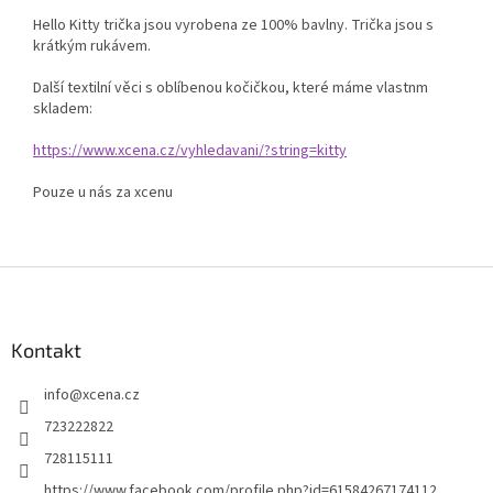
Hello Kitty trička jsou vyrobena ze 100% bavlny. Trička jsou s
krátkým rukávem.
Další textilní věci s oblíbenou kočičkou, které máme vlastnm
skladem:
https://www.xcena.cz/vyhledavani/?string=kitty
Pouze u nás za xcenu
Z
á
p
a
Kontakt
t
info
@
xcena.cz
í
723222822
728115111
https://www.facebook.com/profile.php?id=61584267174112