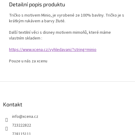
Detailní popis produktu
Tričko s motivem Minio, je vyrobené ze 100% bavlny. Tričko je s
krátkým rukávem a barvy žluté.
Další textilní věci s disney motivem mimoňů, které máme
vlastním skladem :
https://www.xcena.cz/vyhledavani/?string=minio
Pouze u nás za xcenu
Z
á
p
a
Kontakt
t
info
@
xcena.cz
í
723222822
728115111