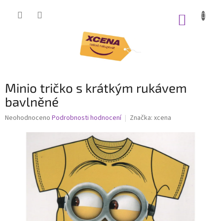
Přejít
na
NÁKUP
obsah
KOŠÍK
Minio tričko s krátkým rukávem
bavlněné
Průměrné
Neohodnoceno
Podrobnosti hodnocení
Značka:
xcena
hodnocení
produktu
je
0,0
z
5
hvězdiček.