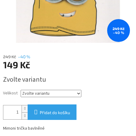
249 Kč
–40 %
249 Kč
–40 %
149 Kč
Měrná
Zvolte variantu
cena:
Velikost
Přidat do košíku
Mimoni trička bavlněné