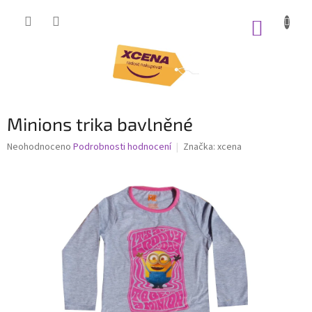
Přejít
na
NÁKUP
obsah
KOŠÍK
Minions trika bavlněné
Průměrné
Neohodnoceno
Podrobnosti hodnocení
Značka:
xcena
hodnocení
produktu
je
0,0
z
5
hvězdiček.