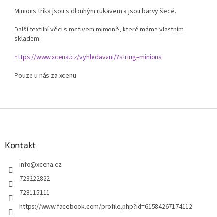
Minions trika jsou s dlouhým rukávem a jsou barvy šedé.
Další textilní věci s motivem mimoně, které máme vlastním
skladem:
https://www.xcena.cz/vyhledavani/?string=minions
Pouze u nás za xcenu
Z
á
p
a
Kontakt
t
info
@
xcena.cz
í
723222822
728115111
https://www.facebook.com/profile.php?id=61584267174112