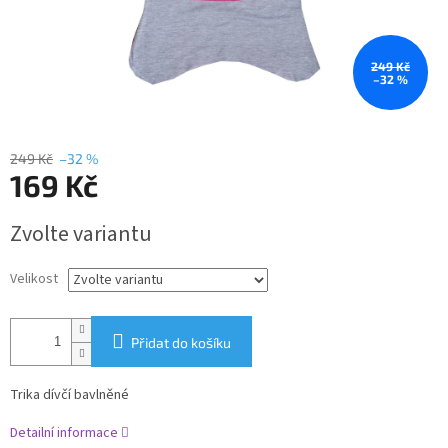
249 Kč
–32 %
249 Kč
–32 %
169 Kč
Měrná
Zvolte variantu
cena:
Velikost
Přidat do košíku
Trika dívčí bavlněné
Detailní informace