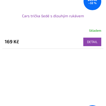
–32 %
Cars trička šedé s dlouhým rukávem
Skladem
169 Kč
DETAIL