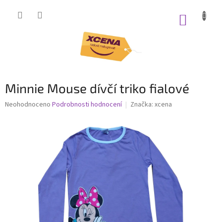
Přejít
na
NÁKUP
obsah
KOŠÍK
Minnie Mouse dívčí triko fialové
Průměrné
Neohodnoceno
Podrobnosti hodnocení
Značka:
xcena
hodnocení
produktu
je
0,0
z
5
hvězdiček.