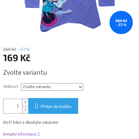
269 Kč
–37 %
269 Kč
–37 %
169 Kč
Měrná
Zvolte variantu
cena:
Velikost
Přidat do košíku
Dívčí triko s dlouhým rukávem
Detailní informace