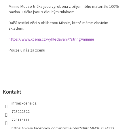
Minnie Mouse trička jsou vyrobena z příjemného materiálu 100%
bavlna. Trička jsou s dlouhým rukávem.
Další textilní věci s oblíbenou Minnie, které máme vlastním
skladem:
https://www.xcena.cz/vyhledavani/?string=minnie
Pouze u nás za xcenu
Z
á
p
a
Kontakt
t
info
@
xcena.cz
í
723222822
728115111
https://www.facebook.com/profile.php?id=61584267174112