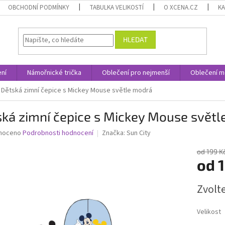
OBCHODNÍ PODMÍNKY
TABULKA VELIKOSTÍ
O XCENA.CZ
K
HLEDAT
ní
Námořnické trička
Oblečení pro nejmenší
Oblečení m
Dětská zimní čepice s Mickey Mouse světle modrá
ká zimní čepice s Mickey Mouse svět
né
noceno
Podrobnosti hodnocení
Značka:
Sun City
ní
u
od 199 K
od
1
Měrná
Zvolt
cena:
ek.
Velikost