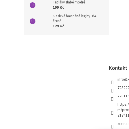
Tepláky slabé modré
199 Kč
Klasické bavlněné legíny 3/4
černé
129 Kč
Z
á
p
a
t
Kontakt
í
info
@
72322
72811
https:
m/prof
71741
xcena.