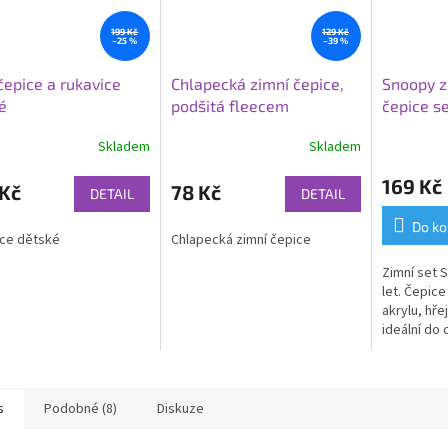
199 Kč
129 Kč
–25 %
–39 %
čepice a rukavice
Chlapecká zimní čepice,
Snoopy z
é
podšitá fleecem
čepice s
Skladem
Skladem
169 Kč
 Kč
78 Kč
DETAIL
DETAIL
Do ko
ce dětské
Chlapecká zimní čepice
Zimní set 
let. Čepice
akrylu, hře
ideální do 
Skvělý tip 
s
Podobné (8)
Diskuze