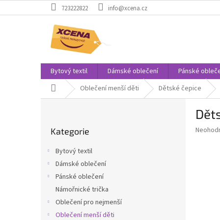
Přejít
723222822
info@xcena.cz
na
obsah
Bytový textil
Dámské oblečení
Pánské obleče
Domů
Oblečení menší děti
Dětské čepice
P
Děts
o
Přeskočit
s
Průměr
Neohod
Kategorie
kategorie
t
hodnoce
r
produkt
Bytový textil
a
je
Dámské oblečení
0,0
n
z
Pánské oblečení
n
5
í
Námořnické trička
hvězdič
p
Oblečení pro nejmenší
a
Oblečení menší děti