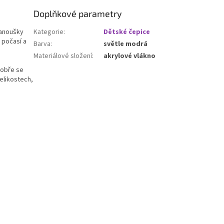
Doplňkové parametry
fanoušky
Kategorie
:
Dětské čepice
 počasí a
Barva
:
světle modrá
Materiálové složení
:
akrylové vlákno
dobře se
elikostech,