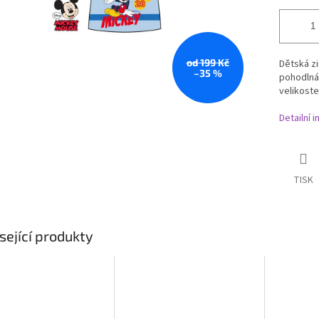
od 199 Kč
Dětská zi
–35 %
pohodlná
velikoste
Detailní 
TISK
sející produkty