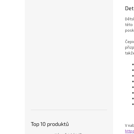
Det
Děts
této
posk
Čepi
přiz
takž
Top 10 produktů
V nab
http