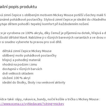
ailní popis produktu
ká zimní čepice s oblíbeným motivem Mickey Mouse potěší všechny malé 
 známé pohádkové postavičky. Stylová zimní čepice je ideální do chladného
ytuje dětem pohodlí i tepelný komfort při každodenním nošení.
ce je vyrobena ze 100% akrylu, díky čemuž je příjemná na dotek, hřejivá a 
působí dětské hlavě. Nabízíme ji v různých barevných variantách a ve dvou v
e si snadno vyberete tu pravou pro své dítě.
dětská zimní čepice Mickey Mouse
oblíbený motiv pohádkové postavičky
hřejivý a pohodlný materiál
vhodná na podzim i zimu
dostupná v různých barvách
dvě velikosti skladem
složení: 100 % akryl
ideální do školky, školy i na venkovní aktivity
ídce také: slipy, rukavice, bundy, noční košile a trička s Mickey Mouse :
s://www.xcena.cz/vyhledavani/?string=mickey