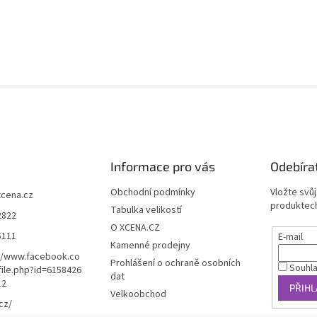
Informace pro vás
Odebíra
Obchodní podmínky
Vložte svů
xcena.cz
produktech
Tabulka velikostí
2822
O XCENA.CZ
5111
E-mail
Kamenné prodejny
//www.facebook.co
Prohlášení o ochraně osobních
Souhl
ile.php?id=6158426
dat
12
PŘIHL
Velkoobchod
cz/