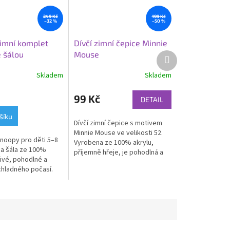
249 Kč
199 Kč
–32 %
–50 %
imní komplet
Dívčí zimní čepice Minnie
e šálou
Mouse
Další
produkt
Skladem
Skladem
99 Kč
DETAIL
šíku
Dívčí zimní čepice s motivem
Minnie Mouse ve velikosti 52.
Snoopy pro děti 5–8
Vyrobena ze 100% akrylu,
 a šála ze 100%
příjemně hřeje, je pohodlná a
jivé, pohodlné a
ideální pro každodenní nošení v
chladného počasí.
zimním období
na dárek.