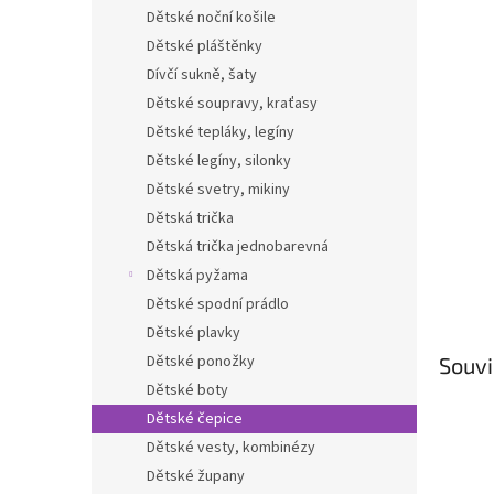
n
Dětské noční košile
e
Dětské pláštěnky
l
Dívčí sukně, šaty
Dětské soupravy, kraťasy
Dětské tepláky, legíny
Dětské legíny, silonky
Dětské svetry, mikiny
Dětská trička
Dětská trička jednobarevná
Dětská pyžama
Dětské spodní prádlo
Dětské plavky
Dětské ponožky
Souvi
Dětské boty
Dětské čepice
Dětské vesty, kombinézy
Dětské župany