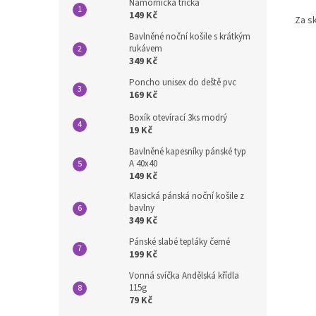
Námořnická trička
149 Kč
Za s
Bavlněné noční košile s krátkým
rukávem
349 Kč
Poncho unisex do deště pvc
169 Kč
Boxík otevírací 3ks modrý
19 Kč
Bavlněné kapesníky pánské typ
A 40x40
149 Kč
Klasická pánská noční košile z
bavlny
349 Kč
Pánské slabé tepláky černé
199 Kč
Vonná svíčka Andělská křídla
115g
79 Kč