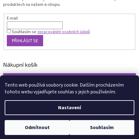
produktech na našem e-shopu.
E-mail
Souhlasím se
zpracováním osobních údajů
PŘIHLÁSIT SE
Nákupní košík
0
KS /
0 KČ
Tento web používá soubory cookie. Dalším procházením
tohoto webu vyjadřujete souhlas s jejich používáním.
Vytvořil Shoptet
Nastavení
Copyright 2026
www.xcena.cz
. Všechna práva vyhrazena.
Upravit
nastavení cookies
Odmítnout
Souhlasím