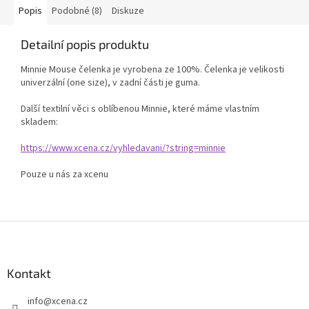
Popis
Podobné (8)
Diskuze
Detailní popis produktu
Minnie Mouse čelenka je vyrobena ze 100%. Čelenka je velikosti
univerzální (one size), v zadní části je guma.
Další textilní věci s oblíbenou Minnie, které máme vlastním
skladem:
https://www.xcena.cz/vyhledavani/?string=minnie
Pouze u nás za xcenu
Z
á
p
a
Kontakt
t
info
@
xcena.cz
í