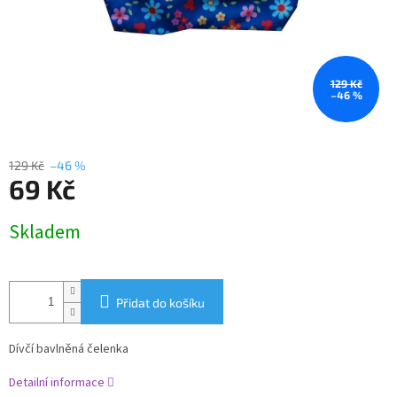
129 Kč
–46 %
129 Kč
–46 %
69 Kč
Měrná
Skladem
cena:
Přidat do košíku
Dívčí bavlněná čelenka
Detailní informace