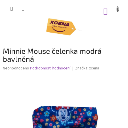
Přejít
na
NÁKUP
obsah
KOŠÍK
Minnie Mouse čelenka modrá
bavlněná
Průměrné
Neohodnoceno
Podrobnosti hodnocení
Značka:
xcena
hodnocení
produktu
je
0,0
z
5
hvězdiček.