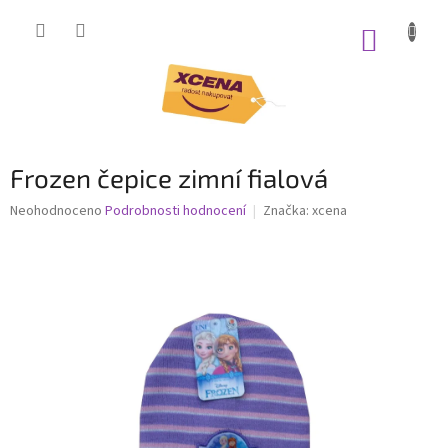
Přejít
na
NÁKUP
obsah
KOŠÍK
Frozen čepice zimní fialová
Průměrné
Neohodnoceno
Podrobnosti hodnocení
Značka:
xcena
hodnocení
produktu
je
0,0
z
5
hvězdiček.