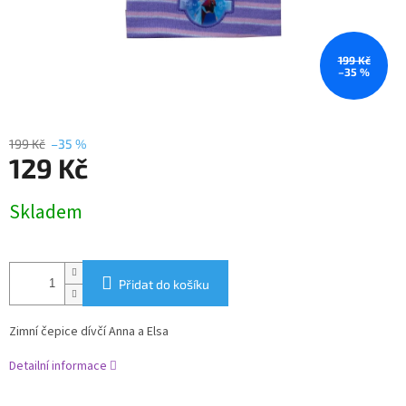
199 Kč
–35 %
199 Kč
–35 %
129 Kč
Měrná
Skladem
cena:
Přidat do košíku
Zimní čepice dívčí Anna a Elsa
Detailní informace