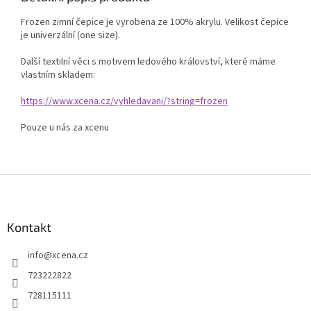
Frozen zimní čepice je vyrobena ze 100% akrylu. Velikost čepice
je univerzální (one size).
Další textilní věci s motivem ledového království, které máme
vlastním skladem:
https://www.xcena.cz/vyhledavani/?string=frozen
Pouze u nás za xcenu
Z
á
p
a
Kontakt
t
info
@
xcena.cz
í
723222822
728115111