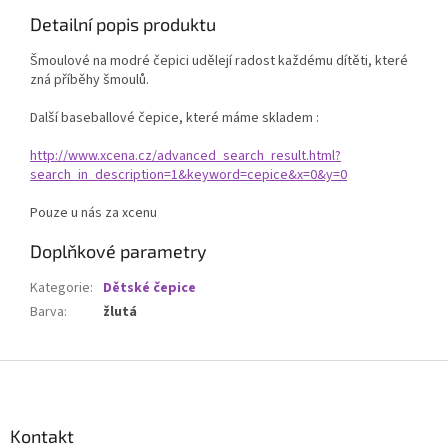
Detailní popis produktu
Šmoulové na modré čepici udělejí radost každému dítěti, které
zná příběhy šmoulů.
Další baseballové čepice, které máme skladem :
http://www.xcena.cz/advanced_search_result.html?
search_in_description=1&keyword=cepice&x=0&y=0
Pouze u nás za xcenu
Doplňkové parametry
Kategorie
:
Dětské čepice
Barva
:
žlutá
Z
á
p
a
Kontakt