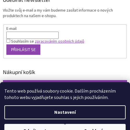
Vložte svůj e-mail a my vám budeme zasílat informace o nových
produktech na našem e-shopu.
E-mail
Souhlasím se
zpracováním osobních údajů
PŘIHLÁSIT SE
Nákupní košík
0
KS /
0 KČ
Tento web používá soubory cookie. Dalším procházením
tohoto webu vyjadřujete souhlas s jejich používáním.
Vytvořil Shoptet
Nastavení
Copyright 2026
www.xcena.cz
. Všechna práva vyhrazena.
Upravit