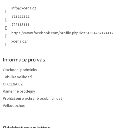
t
info
@
xcena.cz
í
723222822
728115111
https://www.facebook.com/profile.php?id=61584267174112
xcena.cz/
Informace pro vás
Obchodní podmínky
Tabulka velikostí
O XCENA.CZ
Kamenné prodejny
Prohlášení o ochraně osobních dat
Velkoobchod
Odebírat newsletter