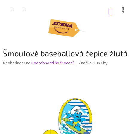
Přejít
na
NÁKUP
obsah
KOŠÍK
Šmoulové baseballová čepice žlutá
Průměrné
Neohodnoceno
Podrobnosti hodnocení
Značka:
Sun City
hodnocení
produktu
je
0,0
z
5
hvězdiček.