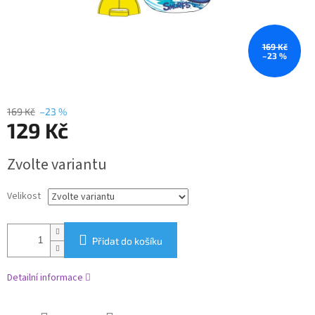
169 Kč
–23 %
169 Kč
–23 %
129 Kč
Měrná
Zvolte variantu
cena:
Velikost
Přidat do košíku
Detailní informace