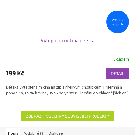
299 Kč
–33 %
Vyteplená mikina dětská
Skladem
199 Kč
DETAIL
Dětská vyteplená mikina na zip s hřejivým chloupkem. Příjemná a
pohodlná, 65 % bavlna, 35 % polyester – ideální do chladnějších dnů
ZOBRAZIT VŠECHNY SOUVISEJÍCÍ PRODUKTY
Popis
Podobné (8)
Diskuze