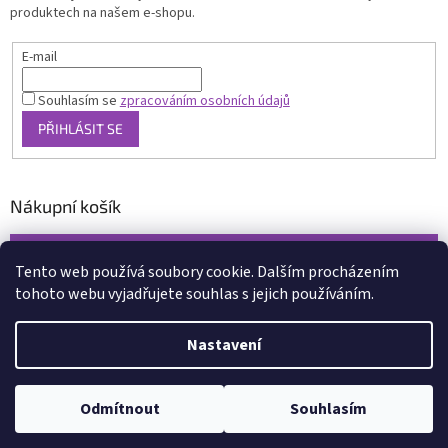
produktech na našem e-shopu.
E-mail
Souhlasím se
zpracováním osobních údajů
PŘIHLÁSIT SE
Nákupní košík
0
KS /
0 KČ
Tento web používá soubory cookie. Dalším procházením
tohoto webu vyjadřujete souhlas s jejich používáním.
Vytvořil Shoptet
Nastavení
Copyright 2026
www.xcena.cz
. Všechna práva vyhrazena.
Upravit
nastavení cookies
Odmítnout
Souhlasím