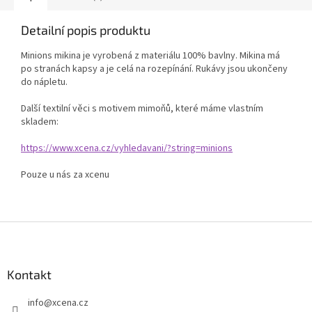
Detailní popis produktu
Minions mikina je vyrobená z materiálu 100% bavlny. Mikina má
po stranách kapsy a je celá na rozepínání. Rukávy jsou ukončeny
do nápletu.
Další textilní věci s motivem mimoňů, které máme vlastním
skladem:
https://www.xcena.cz/vyhledavani/?string=minions
Pouze u nás za xcenu
Z
á
p
a
Kontakt
t
info
@
xcena.cz
í