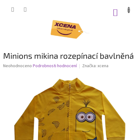
Přejít
na
NÁKUP
obsah
KOŠÍK
Minions mikina rozepínací bavlněná
Průměrné
Neohodnoceno
Podrobnosti hodnocení
Značka:
xcena
hodnocení
produktu
je
0,0
z
5
hvězdiček.