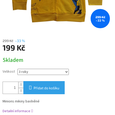
299 Kč
–33 %
299 Kč
–33 %
199 Kč
Měrná
Skladem
cena:
Velikost
Přidat do košíku
Minions mikiny bavlněné
Detailní informace