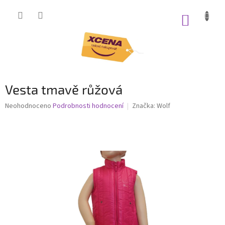
Přejít
na
NÁKUP
obsah
KOŠÍK
Vesta tmavě růžová
Průměrné
Neohodnoceno
Podrobnosti hodnocení
Značka:
Wolf
hodnocení
produktu
je
0,0
z
5
hvězdiček.