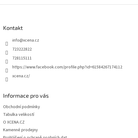
Z
á
p
a
Kontakt
t
info
@
xcena.cz
í
723222822
728115111
https://www.facebook.com/profile.php?id=61584267174112
xcena.cz/
Informace pro vás
Obchodní podmínky
Tabulka velikostí
O XCENA.CZ
Kamenné prodejny
Prohlášení o ochraně osobních dat