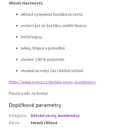
Hlavní vlastnosti:
dětská vyteplená šusťáková vesta
vrchní část ze šusťáku, vnitřní fleece
boční kapsy
lehká, hřejivá a pohodlná
složení: 100 % polyester
vhodná na volný čas i běžné nošení
https://www.xcena.cz/detske-vesty--kombinezy/
Pouze u nás za Xcenu!
Doplňkové parametry
Kategorie
:
Dětské vesty, kombinézy
Barva
:
tmavě růžová