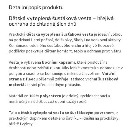
Detailní popis produktu
Dětská vyteplená šusťáková vesta – hřejivá
ochrana do chladnějších dnů
Praktická
dětská vyteplená šusťáková vesta
je ideální volbou
na podzimní i jarní počasí, do školky, školy i na venkovní aktivity.
Kombinace odolného šusťákového vrchu a hřejivé fleecové
podšívky poskytuje dětem komfort, teplo a ochranu proti větru.
Vesta je vybavena
bočními kapsami
, které poslouží na
drobnosti nebo zahřátí rukou. Díky lehké konstrukci neomezuje v
pohybu a snadno se kombinuje s mikinou či svetrem.
Vnitřní
strana z fleecu
příjemně zahřeje, zatímco
vrchní šusťákový
materiál
chrání před chladným počasím.
Materiál ze
100% polyesteru
je odolný, rychleschnoucí a
nenáročný na údržbu, což ocení každý rodič.
Tato
dětská vyteplená vesta se šusťákovým povrchem
je
praktickým doplňkem dětského šatníku – ideální na procházky,
hřiště i výlety.