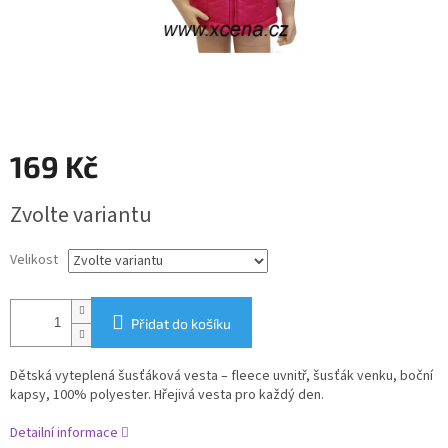
169 Kč
Měrná
Zvolte variantu
cena:
Velikost
Přidat do košíku
Dětská vyteplená šusťáková vesta – fleece uvnitř, šusťák venku, boční
kapsy, 100% polyester. Hřejivá vesta pro každý den.
Detailní informace