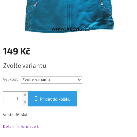
149 Kč
Měrná
Zvolte variantu
cena:
Velikost
Přidat do košíku
Vesta dětská
Detailní informace