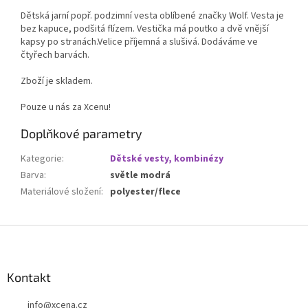
Dětská jarní popř. podzimní vesta oblíbené značky Wolf. Vesta je
bez kapuce, podšitá flízem. Vestička má poutko a dvě vnější
kapsy po stranách.Velice příjemná a slušivá. Dodáváme ve
čtyřech barvách.
Zboží je skladem.
Pouze u nás za Xcenu!
Doplňkové parametry
Kategorie
:
Dětské vesty, kombinézy
Barva
:
světle modrá
Materiálové složení
:
polyester/flece
Z
á
p
a
Kontakt
t
info
@
xcena.cz
í