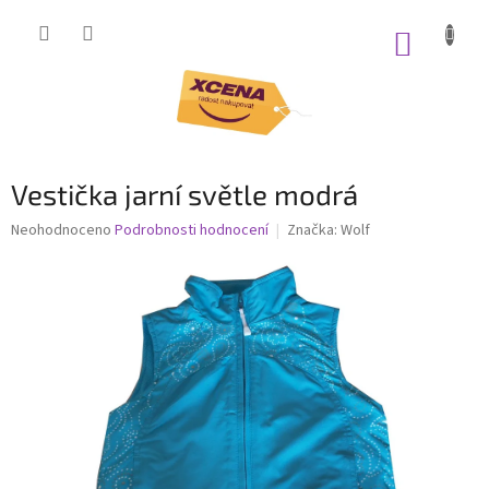
Přejít
na
NÁKUP
obsah
KOŠÍK
Vestička jarní světle modrá
Průměrné
Neohodnoceno
Podrobnosti hodnocení
Značka:
Wolf
hodnocení
produktu
je
0,0
z
5
hvězdiček.