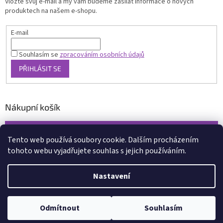
Vložte svůj e-mail a my vám budeme zasílat informace o nových
produktech na našem e-shopu.
E-mail
Souhlasím se
zpracováním osobních údajů
PŘIHLÁSIT SE
Nákupní košík
0
KS /
0 KČ
Tento web používá soubory cookie. Dalším procházením
tohoto webu vyjadřujete souhlas s jejich používáním.
Vytvořil Shoptet
Nastavení
Copyright 2026
www.xcena.cz
. Všechna práva vyhrazena.
Upravit
nastavení cookies
Odmítnout
Souhlasím