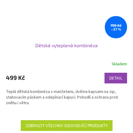
799 Kč
–37 %
Dětská vyteplená kombinéza
Skladem
499 Kč
DETAIL
Teplá dětská kombinéza s manžetami, dvěma kapsami na zip,
stahovacím páskem a odepínací kapucí. Pohodlí a ochrana proti
sněhu i větru.
ZOBRAZIT VŠECHNY SOUVISEJÍCÍ PRODUKTY