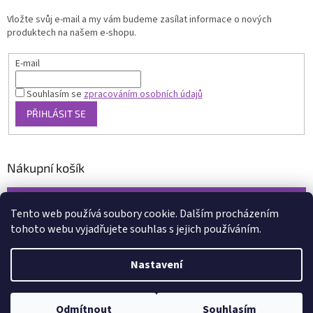
Vložte svůj e-mail a my vám budeme zasílat informace o nových
produktech na našem e-shopu.
E-mail
Souhlasím se
zpracováním osobních údajů
PŘIHLÁSIT SE
Nákupní košík
0
KS /
0 KČ
Tento web používá soubory cookie. Dalším procházením
tohoto webu vyjadřujete souhlas s jejich používáním.
Vytvořil Shoptet
Nastavení
Copyright 2026
www.xcena.cz
. Všechna práva vyhrazena.
Upravit
nastavení cookies
Odmítnout
Souhlasím