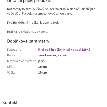
Detailní popis produktu
Roztomilý kvalitní plyšový pejsek na hraní a sladké usínání pro
vaše děti. Pejsek má smetanovočernou barvu.
Kvalitní dětská hračka, krásný dárek.
Hračka je skladem, za xcenu.
Doplňkové parametry
Kategorie
:
Plyšové hračky, Hračky nad 129Kč
Barva
:
smetanová, černá
Materiálové složení
:
plyš
Šířka
:
10 cm
Výška
:
15 cm
Z
á
p
a
Kontakt