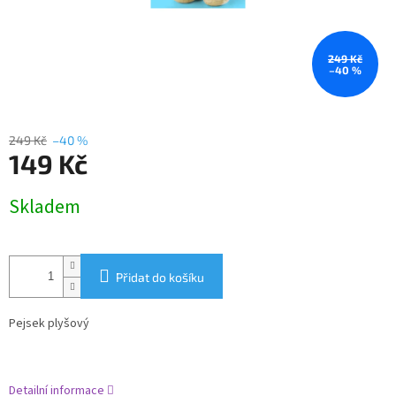
249 Kč
–40 %
249 Kč
–40 %
149 Kč
Měrná
Skladem
cena:
Přidat do košíku
Pejsek plyšový
Detailní informace