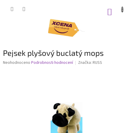
Přejít
na
NÁKUP
obsah
KOŠÍK
Pejsek plyšový buclatý mops
Průměrné
Neohodnoceno
Podrobnosti hodnocení
Značka:
RUSS
hodnocení
produktu
je
0,0
z
5
hvězdiček.