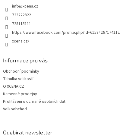
t
info
@
xcena.cz
í
723222822
728115111
https://www.facebook.com/profile.php?id=61584267174112
xcena.cz/
Informace pro vás
Obchodní podmínky
Tabulka velikostí
O XCENA.CZ
Kamenné prodejny
Prohlášení o ochraně osobních dat
Velkoobchod
Odebírat newsletter