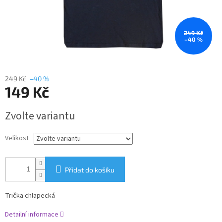
249 Kč
–40 %
249 Kč
–40 %
149 Kč
Měrná
Zvolte variantu
cena:
Velikost
Přidat do košíku
Trička chlapecká
Detailní informace