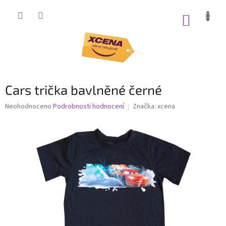
Přejít
na
NÁKUP
obsah
KOŠÍK
Cars trička bavlněné černé
Průměrné
Neohodnoceno
Podrobnosti hodnocení
Značka:
xcena
hodnocení
produktu
je
0,0
z
5
hvězdiček.