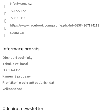
info
@
xcena.cz
í
723222822
728115111
https://www.facebook.com/profile.php?id=61584267174112
xcena.cz/
Informace pro vás
Obchodní podmínky
Tabulka velikostí
O XCENA.CZ
Kamenné prodejny
Prohlášení o ochraně osobních dat
Velkoobchod
Odebírat newsletter