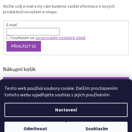
Vložte svůj e-mail a my vám budeme zasílat informace o nových
produktech na našem e-shopu.
E-mail
Souhlasím se
zpracováním osobních údajů
PŘIHLÁSIT SE
Nákupní košík
0
KS /
0 KČ
Tento web používá soubory cookie. Dalším procházením
tohoto webu vyjadřujete souhlas s jejich používáním.
Vytvořil Shoptet
Nastavení
Copyright 2026
www.xcena.cz
. Všechna práva vyhrazena.
Upravit
nastavení cookies
Odmítnout
Souhlasím