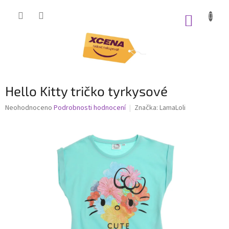
Přejít
na
NÁKUP
obsah
KOŠÍK
Hello Kitty tričko tyrkysové
Průměrné
Neohodnoceno
Podrobnosti hodnocení
Značka:
LamaLoli
hodnocení
produktu
je
0,0
z
5
hvězdiček.