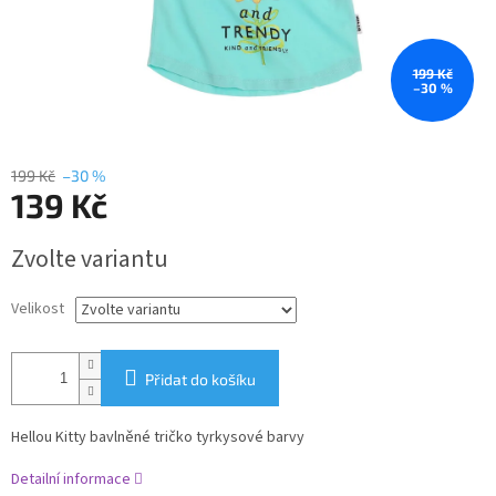
199 Kč
–30 %
199 Kč
–30 %
139 Kč
Měrná
Zvolte variantu
cena:
Velikost
Přidat do košíku
Hellou Kitty bavlněné tričko tyrkysové barvy
Detailní informace