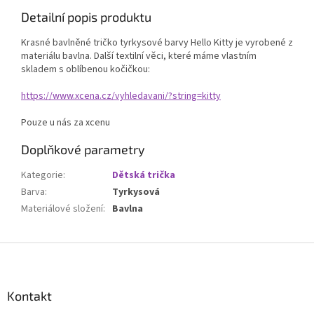
Detailní popis produktu
Krasné bavlněné tričko tyrkysové barvy Hello Kitty je vyrobené z
materiálu bavlna. Další textilní věci, které máme vlastním
skladem s oblíbenou kočičkou:
https://www.xcena.cz/vyhledavani/?string=kitty
Pouze u nás za xcenu
Doplňkové parametry
Kategorie
:
Dětská trička
Barva
:
Tyrkysová
Materiálové složení
:
Bavlna
Z
á
p
a
Kontakt
t