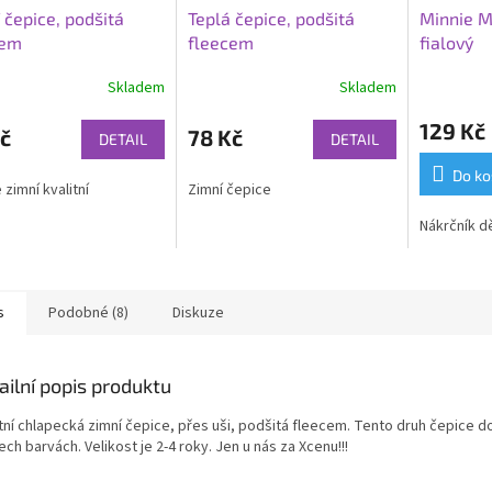
 čepice, podšitá
Teplá čepice, podšitá
Minnie M
cem
fleecem
fialový
Skladem
Skladem
129 Kč
č
78 Kč
DETAIL
DETAIL
Do ko
 zimní kvalitní
Zimní čepice
Nákrčník dě
s
Podobné (8)
Diskuze
ailní popis produktu
itní chlapecká zimní čepice, přes uši, podšitá fleecem. Tento druh čepice
ech barvách. Velikost je 2-4 roky. Jen u nás za Xcenu!!!