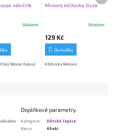
produkt
ouse nákrčník
Minions kšiltovka žlutá
Skladem
Skladem
129 Kč
šíku
Do košíku
tský Minnie fialový
Kšiltovka Minions
Doplňkové parametry
 dodáváme
Kategorie
:
Dětské čepice
Barva
:
Khaki