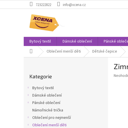
Přejít
723222822
info@xcena.cz
na
obsah
Bytový textil
Dámské oblečení
Pánské obleče
Domů
Oblečení menší děti
Dětské čepice
P
Zimn
o
Přeskočit
s
Průměr
Neohod
Kategorie
kategorie
t
hodnoce
r
produkt
Bytový textil
a
je
Dámské oblečení
0,0
n
z
Pánské oblečení
n
5
í
Námořnické trička
hvězdič
p
Oblečení pro nejmenší
a
Oblečení menší děti