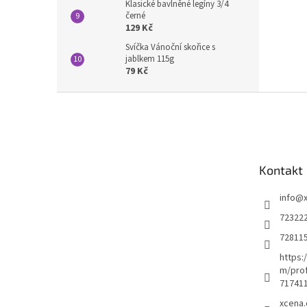
Klasické bavlněné legíny 3/4
černé
129 Kč
Svíčka Vánoční skořice s
jablkem 115g
79 Kč
Z
á
p
a
t
Kontakt
í
info
@
72322
72811
https:
m/prof
71741
xcena.