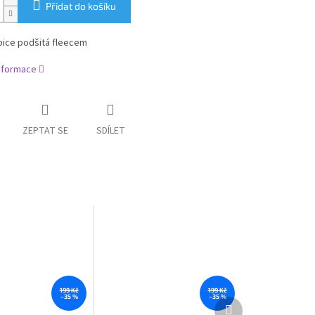
Přidat do košíku
pice podšitá fleecem
informace
ZEPTAT SE
SDÍLET
199 Kč
199 Kč
–35 %
–35 %
Další