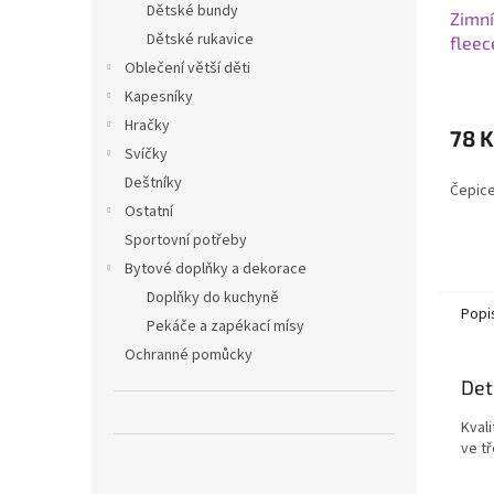
Dětské bundy
Zimní
Dětské rukavice
flee
Oblečení větší děti
Kapesníky
Hračky
78 K
Svíčky
Deštníky
Čepice
Ostatní
Sportovní potřeby
Bytové doplňky a dekorace
Doplňky do kuchyně
Popi
Pekáče a zapékací mísy
Ochranné pomůcky
Det
Kval
ve tř