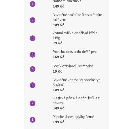
Námořnická trička
149 Kč
Bavlněné noční košile s krátkým
rukávem
349 Kč
Vonná svíčka Andělská křídla
115g
79 Kč
Poncho unisex do deště pvc
169 Kč
Boxík otevírací 3ks modrý
19 Kč
Bavlněné kapesníky pánské typ
A 40x40
149 Kč
Klasická pánská noční košile z
bavlny
349 Kč
Pánské slabé tepláky černé
199 Kč