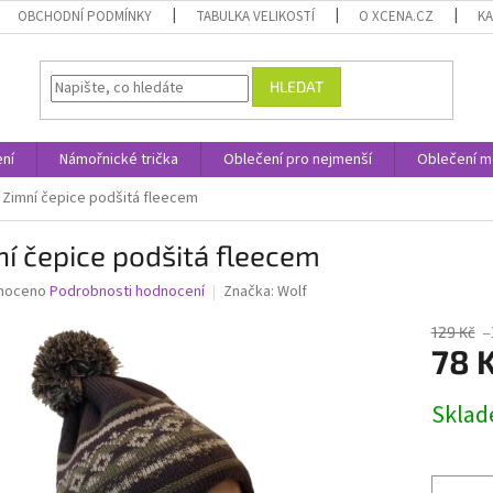
OBCHODNÍ PODMÍNKY
TABULKA VELIKOSTÍ
O XCENA.CZ
K
HLEDAT
ní
Námořnické trička
Oblečení pro nejmenší
Oblečení m
Zimní čepice podšitá fleecem
í čepice podšitá fleecem
né
noceno
Podrobnosti hodnocení
Značka:
Wolf
ní
u
129 Kč
–
78 
Měrná
Skla
cena:
ek.