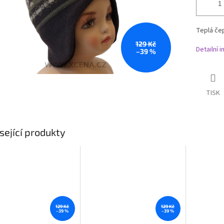
Teplá če
129 Kč
Detailní 
–39 %
TISK
sející produkty
129 Kč
129 Kč
–39 %
–39 %