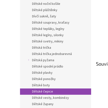
n
Dětské noční košile
e
Dětské pláštěnky
l
Dívčí sukně, šaty
Dětské soupravy, kraťasy
Dětské tepláky, legíny
Dětské legíny, silonky
Dětské svetry, mikiny
Dětská trička
Dětská trička jednobarevná
Dětská pyžama
Souvi
Dětské spodní prádlo
Dětské plavky
Dětské ponožky
Dětské boty
Dětské čepice
Dětské vesty, kombinézy
Dětské župany