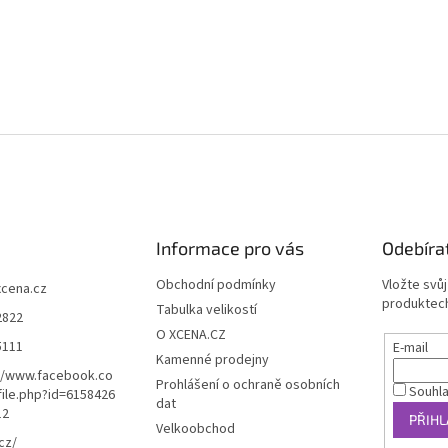
Informace pro vás
Odebíra
Obchodní podmínky
Vložte svů
xcena.cz
produktech
Tabulka velikostí
2822
O XCENA.CZ
5111
E-mail
Kamenné prodejny
//www.facebook.co
Prohlášení o ochraně osobních
Souhl
ile.php?id=6158426
dat
12
PŘIHL
Velkoobchod
cz/