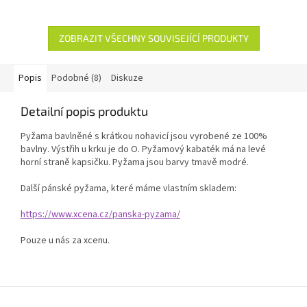
ZOBRAZIT VŠECHNY SOUVISEJÍCÍ PRODUKTY
Popis
Podobné (8)
Diskuze
Detailní popis produktu
Pyžama bavlněné s krátkou nohavicí jsou vyrobené ze 100%
bavlny. Výstřih u krku je do O. Pyžamový kabaték má na levé
horní straně kapsičku. Pyžama jsou barvy tmavě modré.
Další pánské pyžama, které máme vlastním skladem:
https://www.xcena.cz/panska-pyzama/
Pouze u nás za xcenu.
Z