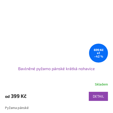
699 Kč
až
–42 %
Bavlněné pyžamo pánské krátká nohavice
Skladem
399 Kč
od
DETAIL
Pyžama pánské