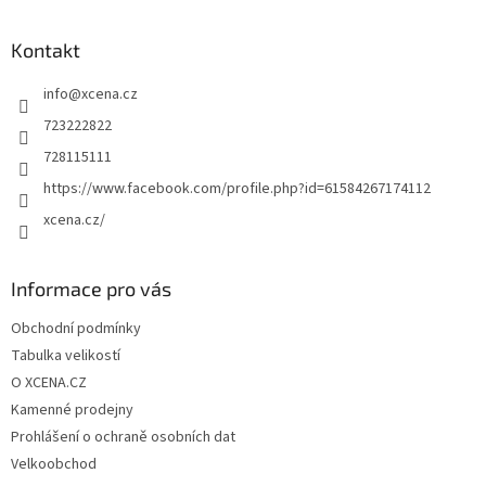
á
p
a
Kontakt
t
info
@
xcena.cz
í
723222822
728115111
https://www.facebook.com/profile.php?id=61584267174112
xcena.cz/
Informace pro vás
Obchodní podmínky
Tabulka velikostí
O XCENA.CZ
Kamenné prodejny
Prohlášení o ochraně osobních dat
Velkoobchod