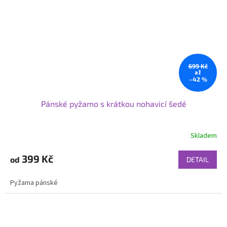
699 Kč
až
–42 %
Pánské pyžamo s krátkou nohavicí šedé
Skladem
399 Kč
od
DETAIL
Pyžama pánské