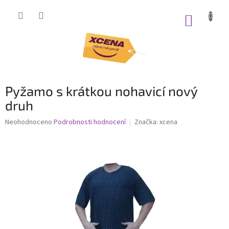
Přejít
na
NÁKUP
obsah
KOŠÍK
Pyžamo s krátkou nohavicí nový
druh
Průměrné
Neohodnoceno
Podrobnosti hodnocení
Značka:
xcena
hodnocení
produktu
je
0,0
z
5
hvězdiček.