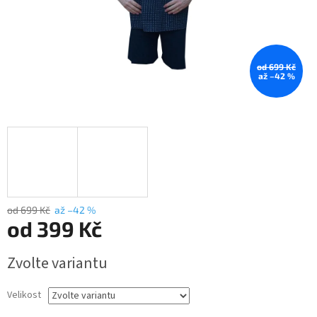
od 699 Kč
až –42 %
od 699 Kč
až –42 %
od
399 Kč
Měrná
Zvolte variantu
cena:
Velikost