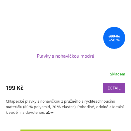
399 Kč
–50 %
Plavky s nohavičkou modré
Skladem
199 Kč
DETAIL
Chlapecké plavky s nohavičkou z pružného a rychleschnoucího
materiálu (80 % polyamid, 20 % elastan). Pohodlné, odolné a ideální
k vodě i na dovolenou. 🌊☀️