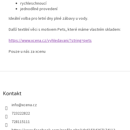
rychleschnoucí
jednodílné provedení
Ideální volba pro letní dny plné zábavy u vody.
Další textilní věci s motivem Pets, které máme vlastním skladem:
https://www.xcena.cz/vyhledavani/?string=pets
Pouze u nás za xcenu
Z
á
p
a
Kontakt
t
info
@
xcena.cz
í
723222822
728115111