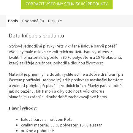
ZOBRAZIT VŠECHNY SOUVISEJÍCÍ PRODUKTY
Popis
Podobné (8)
Diskuze
Detailní popis produktu
Stylové jednodílné plavky Pets v krásné fialové barvě potěší
všechny malé milovnice zvířecích motivů. Jsou vyrobeny z
kvalitního materiálu s podílem 85 % polyesteru a 15 % elastanu,
který zajišťuje pružnost, pohodlí a dlouhou životnost.
Materiál je příjemný na dotek, rychle schne a dobře drží tvar i při
častém používání. Jednodílný střih poskytuje maximální komfort
a volnost pohybu při plavání i vodních hrách. Plavky jsou vhodné
jak do bazénu, tak k moři a díky odolnosti vůči chloru i
slunečnímu záření si dlouhodobě zachovávají své barvy.
Hlavní výhody:
fialová barva s motivem Pets
kvalitní materiál: 85 % polyester, 15 % elastan
pružné a pohodlné