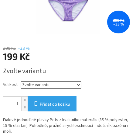
299 Kč
–33 %
299 Kč
–33 %
199 Kč
Měrná
Zvolte variantu
cena:
Velikost
Přidat do košíku
Fialové jednodílné plavky Pets z kvalitního materiálu (85 % polyester,
15 % elastan). Pohodlné, pružné a rychleschnoucí – ideální k bazénu i
moři.