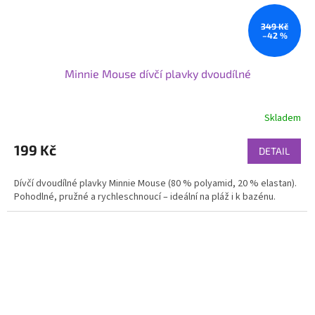
349 Kč
–42 %
Minnie Mouse dívčí plavky dvoudílné
Skladem
199 Kč
DETAIL
Dívčí dvoudílné plavky Minnie Mouse (80 % polyamid, 20 % elastan).
Pohodlné, pružné a rychleschnoucí – ideální na pláž i k bazénu.