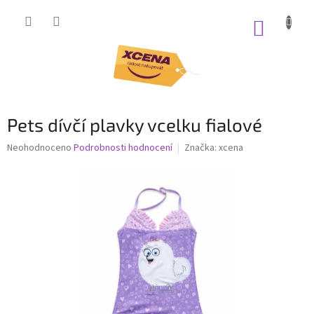
Přejít
na
NÁKUP
obsah
KOŠÍK
Pets dívčí plavky vcelku fialové
Průměrné
Neohodnoceno
Podrobnosti hodnocení
Značka:
xcena
hodnocení
produktu
je
0,0
z
5
hvězdiček.