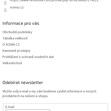
https://www.facebook.com/profile.php?id=61584267174112
xcena.cz/
Informace pro vás
Obchodní podmínky
Tabulka velikostí
O XCENA.CZ
Kamenné prodejny
Prohlášení o ochraně osobních dat
Velkoobchod
Odebírat newsletter
Vložte svůj e-mail a my vám budeme zasílat informace o nových
produktech na našem e-shopu.
E-mail