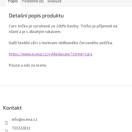
Popis
Podobné (8)
Diskuze
Detailní popis produktu
Cars tričko je vyrobené ze 100% bavlny. Tričko je příjemné na
nšení a je s dlouhým rukávem.
Další textilní věci s motivem oblíbeného červeného autíčka:
https://www.xcena.cz/vyhledavani/?string=cars
Pouze u nás za xcenu
Z
á
p
a
Kontakt
t
info
@
xcena.cz
í
723222822