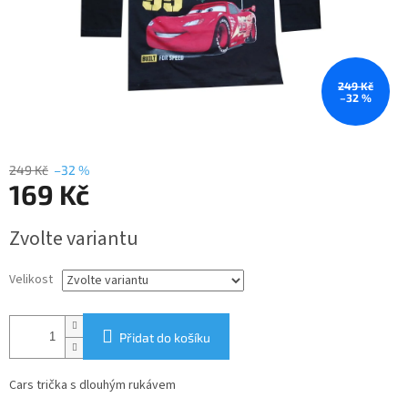
249 Kč
–32 %
249 Kč
–32 %
169 Kč
Měrná
Zvolte variantu
cena:
Velikost
Přidat do košíku
Cars trička s dlouhým rukávem