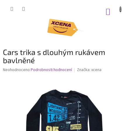
Přejít
na
NÁKUP
obsah
KOŠÍK
Cars trika s dlouhým rukávem
bavlněné
Průměrné
Neohodnoceno
Podrobnosti hodnocení
Značka:
xcena
hodnocení
produktu
je
0,0
z
5
hvězdiček.