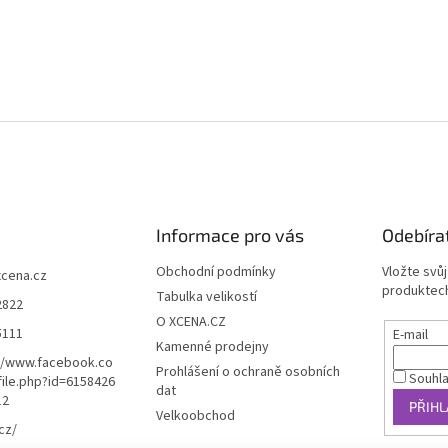
Informace pro vás
Odebíra
Obchodní podmínky
Vložte svů
xcena.cz
produktech
Tabulka velikostí
2822
O XCENA.CZ
5111
E-mail
Kamenné prodejny
//www.facebook.co
Prohlášení o ochraně osobních
Souhl
ile.php?id=6158426
dat
12
PŘIHL
Velkoobchod
cz/