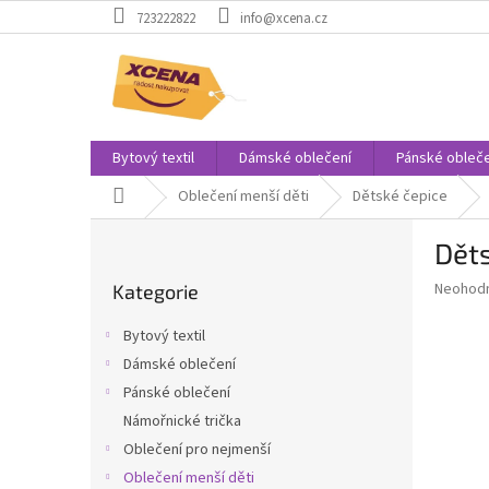
Přejít
723222822
info@xcena.cz
na
obsah
Bytový textil
Dámské oblečení
Pánské obleče
Domů
Oblečení menší děti
Dětské čepice
P
Děts
o
Přeskočit
s
Průměr
Neohod
Kategorie
kategorie
t
hodnoce
r
produkt
Bytový textil
a
je
Dámské oblečení
0,0
n
z
Pánské oblečení
n
5
í
Námořnické trička
hvězdič
p
Oblečení pro nejmenší
a
Oblečení menší děti