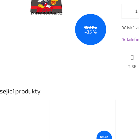
199 Kč
Dětská z
–35 %
Detailní 
TISK
sející produkty
129 Kč