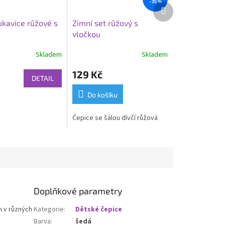
–35 %
Další
produkt
ukavice růžové s
Zimní set růžový s
vločkou
Skladem
Skladem
129 Kč
DETAIL
Do košíku
Čepice se šálou dívčí růžová
Doplňkové parametry
 v různých
Kategorie
:
Dětské čepice
Barva
:
šedá