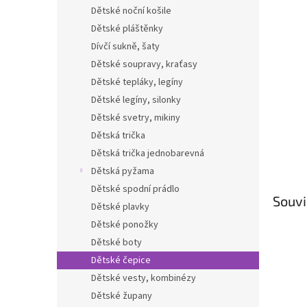
n
Dětské noční košile
e
Dětské pláštěnky
l
Dívčí sukně, šaty
Dětské soupravy, kraťasy
Dětské tepláky, legíny
Dětské legíny, silonky
Dětské svetry, mikiny
Dětská trička
Dětská trička jednobarevná
Dětská pyžama
Dětské spodní prádlo
Souvi
Dětské plavky
Dětské ponožky
Dětské boty
Dětské čepice
Dětské vesty, kombinézy
Dětské župany