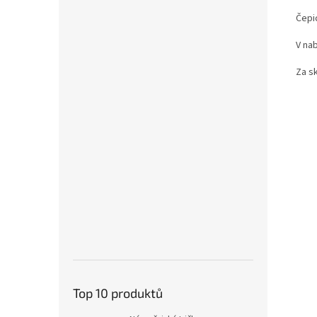
Čepi
V nab
Za s
Top 10 produktů