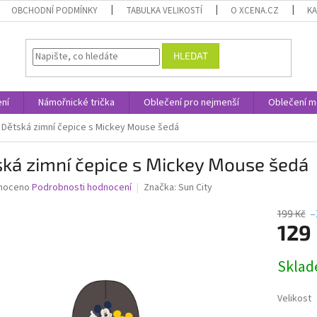
OBCHODNÍ PODMÍNKY
TABULKA VELIKOSTÍ
O XCENA.CZ
K
HLEDAT
ní
Námořnické trička
Oblečení pro nejmenší
Oblečení m
Dětská zimní čepice s Mickey Mouse šedá
ká zimní čepice s Mickey Mouse šedá
né
noceno
Podrobnosti hodnocení
Značka:
Sun City
ní
u
199 Kč
–
129
Měrná
Skla
cena:
ek.
Velikost