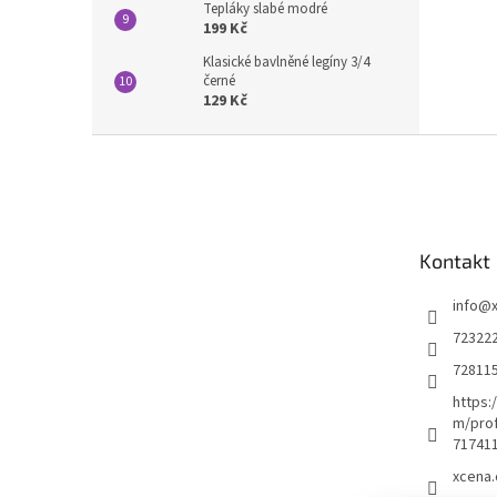
Tepláky slabé modré
199 Kč
Klasické bavlněné legíny 3/4
černé
129 Kč
Z
á
p
a
t
Kontakt
í
info
@
72322
72811
https:
m/prof
71741
xcena.