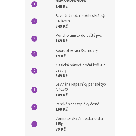
Námořnická trička
149 Kč
Bavlněné noční košile s krátkým
rukávem
349 Kč
Poncho unisex do deště pvc
169 Kč
Boxík otevírací 3ks modrý
19 Kč
Klasická pánská noční košile z
bavlny
349 Kč
Bavlněné kapesníky pánské typ
A 40x40
149 Kč
Pánské slabé tepláky černé
199 Kč
Vonná svíčka Andělská křídla
115g
79 Kč