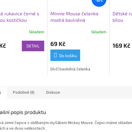
–46 %
é rukavice černé s
Minnie Mouse čelenka
Dětské r
ou kostičkou
modrá bavlněná
bílou
Skladem
Skladem
69 Kč
Kč
169 Kč
DETAIL
Do košíku
Dívčí bavlněná čelenka
s
Podobné (8)
Diskuze
ailní popis produktu
ká zimní čepice s oblíbeným myšákem Mickey Mouse. Čepici máme skladem
ách a ve dvou velikostech.